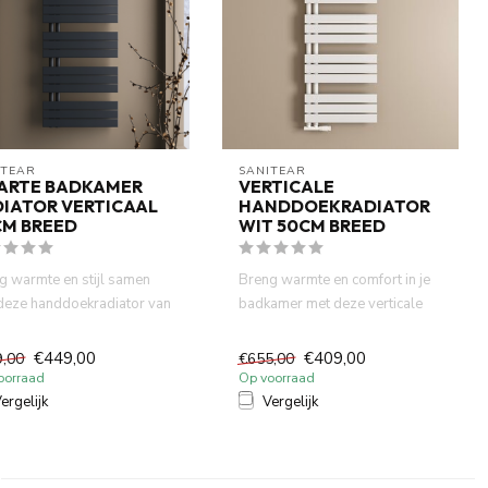
ITEAR
SANITEAR
ARTE BADKAMER
VERTICALE
IATOR VERTICAAL
HANDDOEKRADIATOR
CM BREED
WIT 50CM BREED
g warmte en stijl samen
Breng warmte en comfort in je
deze handdoekradiator van
badkamer met deze verticale
 x 160cm in een m...
handdoekradiator van 5...
€449,00
€409,00
9,00
€655,00
oorraad
Op voorraad
ergelijk
Vergelijk