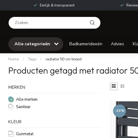
Eerlijk & transparant
Review
Alle categorieën
Badkamerideeën
Advies
Kl
Home
/
Tags
/
radiator 50 cm breed
Producten getagd met radiator 5
MERKEN
Alle merken
Sanitear
-20%
KLEUR
Gunmetal