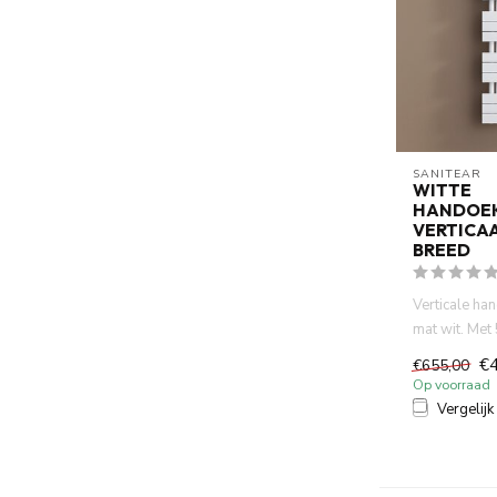
SANITEAR
WITTE
HANDOE
VERTICA
BREED
Verticale ha
mat wit. Met
160 cm hoogte
€
€655,00
Op voorraad
Vergelijk