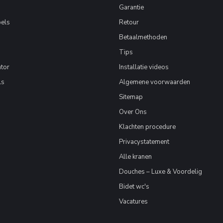
Garantie
els
Retour
Betaalmethoden
Tips
tor
Installatie videos
ls
Algemene voorwaarden
Sitemap
Over Ons
Klachten procedure
Privacystatement
Alle kranen
Douches – Luxe & Voordelig
Bidet wc's
Vacatures