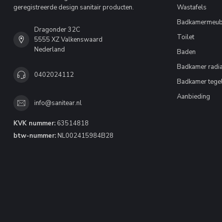
geregistreerde design sanitair producten.
Wastafels
Badkamermeub
Dragonder 32C
Toilet
5555 XZ Valkenswaard
Nederland
Baden
Badkamer radia
0402024112
Badkamer tege
Aanbieding
info@sanitear.nl
KVK nummer:
63514818
btw-nummer:
NL002415984B28