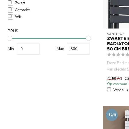
Zwart
Antraciet
Wit
PRIJS
SANITEAR
ZWARTE 
RADIATO
50 CM BR
Min
Max
Deze Badkam
van slechts 
ideale oploss
€
€459,00
Op voorraad
Vergelijk
-31%