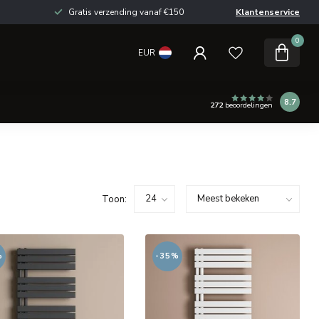
Gratis verzending vanaf €150
Klantenservice
0
EUR
8.7
272
beoordelingen
Toon:
%
-35%