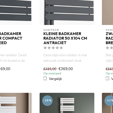
SANITEAR
SAN
BADKAMER
KLEINE BADKAMER
ZW
R COMPACT
RADIATOR 50 X104 CM
RAD
EED
ANTRACIET
BRE
er radiator Zwart
Deze stijlvolle radiator in mat
Ben 
50 cm breed is de
antraciet combineert strak
stijl
ing voor...
design met functionel...
oplo
369,00
€369,00
€495,00
€66
ver...
Op voorraad
Op v
Vergelijk
V
-28%
-32