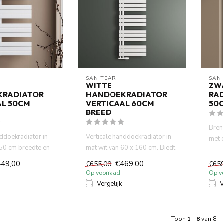
SANITEAR
SAN
WITTE
ZW
KRADIATOR
HANDOEKRADIATOR
RAD
AL 50CM
VERTICAAL 60CM
50
BREED
Bren
nddoekradiator in
Verticale handdoekradiator in
met 
 50 cm breedte en
mat wit van 60 x 160 cm. Biedt
50cm
 biedt ...
ruim plaats om hand...
449,00
€469,00
€655,00
€65
Op voorraad
Op v
Vergelijk
V
Toon
1
-
8
van 8