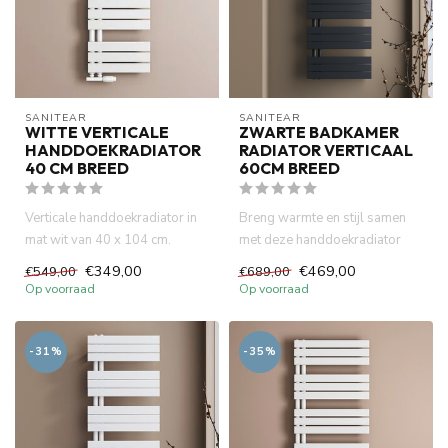
SANITEAR
SANITEAR
WITTE VERTICALE
ZWARTE BADKAMER
HANDDOEKRADIATOR
RADIATOR VERTICAAL
40 CM BREED
60CM BREED
Verticale handdoekradiator in
Breng warmte en stijl samen
mat wit van 40 x 104 cm.
met deze handdoekradiator
Combineert efficiëntie en...
van 60cm x 160cm in een m...
€349,00
€469,00
€549,00
€689,00
Op voorraad
Op voorraad
-31%
-35%