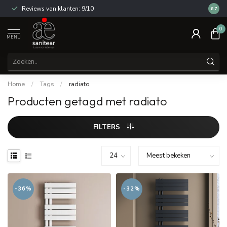
Reviews van klanten: 9/10
14 dag
8.7
0
MENU
Home
/
Tags
/
radiato
Producten getagd met radiato
FILTERS
-36%
-32%