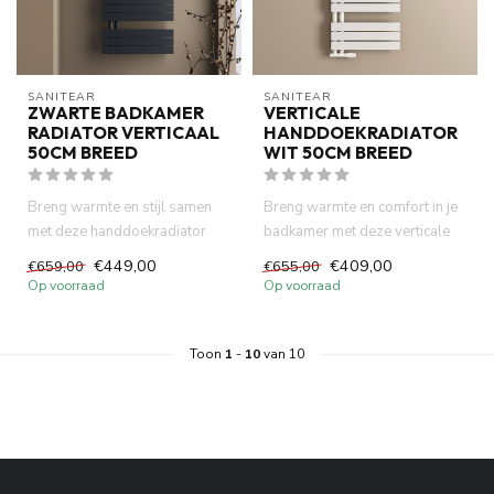
SANITEAR
SANITEAR
ZWARTE BADKAMER
VERTICALE
RADIATOR VERTICAAL
HANDDOEKRADIATOR
50CM BREED
WIT 50CM BREED
Breng warmte en stijl samen
Breng warmte en comfort in je
met deze handdoekradiator
badkamer met deze verticale
van 50cm x 160cm in een m...
handdoekradiator van 5...
€449,00
€409,00
€659,00
€655,00
Op voorraad
Op voorraad
Toon
1
-
10
van 10