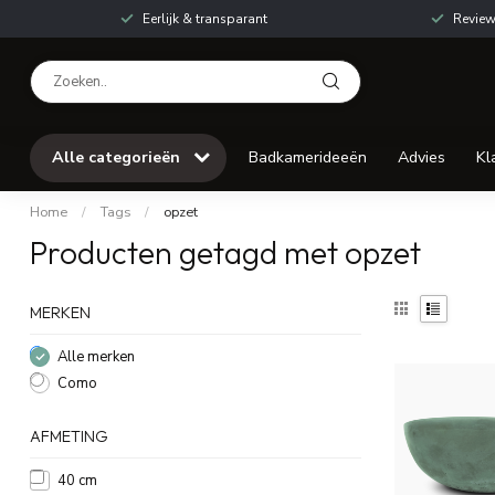
Eerlijk & transparant
Review
Alle categorieën
Badkamerideeën
Advies
Kl
Home
/
Tags
/
opzet
Producten getagd met opzet
MERKEN
Alle merken
Como
AFMETING
40 cm