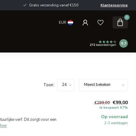
Gratis verzending vanaf €150
Klantenservice
0
EUR
8.7
272
beoordelingen
Toon:
€99,00
€299,00
Je bespaart 67%
Op voorraad
urlijke verf. Dit zorgt voor een
2-3 werkdagen
Meer