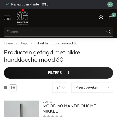
Reviews van klanten: 9/10
14 dag
8.7
0
MENU
Home
/
Tags
/
nikkel handdouche mood 60
Producten getagd met nikkel
handdouche mood 60
FILTERS
COMO
MOOD 60 HANDDOUCHE
NIKKEL