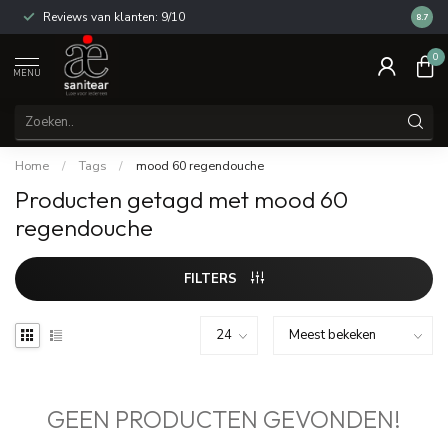
Reviews van klanten: 9/10
14 dag
8.7
0
MENU
Home
/
Tags
/
mood 60 regendouche
Producten getagd met mood 60
regendouche
FILTERS
GEEN PRODUCTEN GEVONDEN!