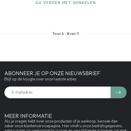
GA VERDER MET WINKELEN
Toon
1
-
0
van 0
ABONNEER JE OP ONZE NIEUWSBRIEF
Blijf op de hoogte over onze laatste acties
MEER INFORMATIE
Als je vragen hebt over onze producten of je aankoop, bezoek dan
zeker onze klantenservicepagina. Hier vindt u onze bedrijfsgegevens,
antwoorden op veelgestelde vragen en verschillende manieren om met