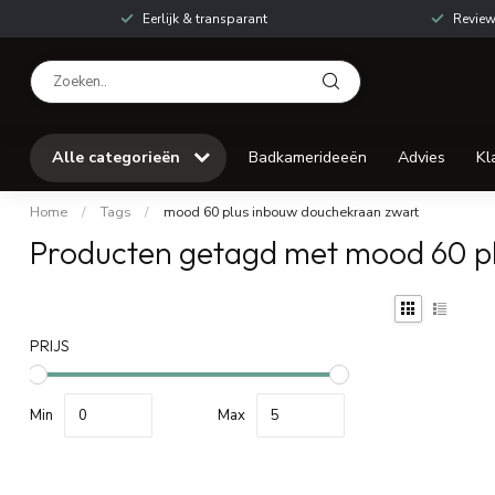
Eerlijk & transparant
Review
Alle categorieën
Badkamerideeën
Advies
Kl
Home
/
Tags
/
mood 60 plus inbouw douchekraan zwart
Producten getagd met mood 60 p
PRIJS
Min
Max