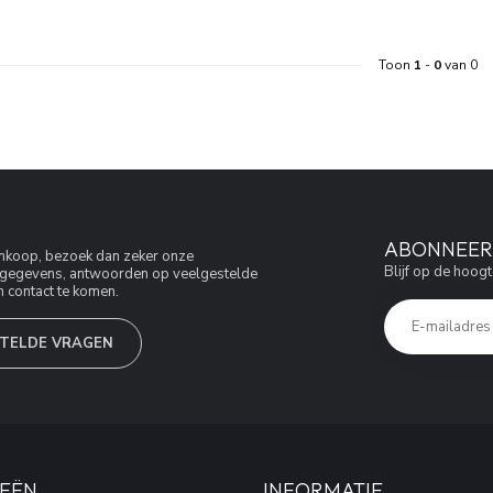
Toon
1
-
0
van 0
ABONNEER 
aankoop, bezoek dan zeker onze
Blijf op de hoogt
jfsgegevens, antwoorden op veelgestelde
 contact te komen.
TELDE VRAGEN
EËN
INFORMATIE