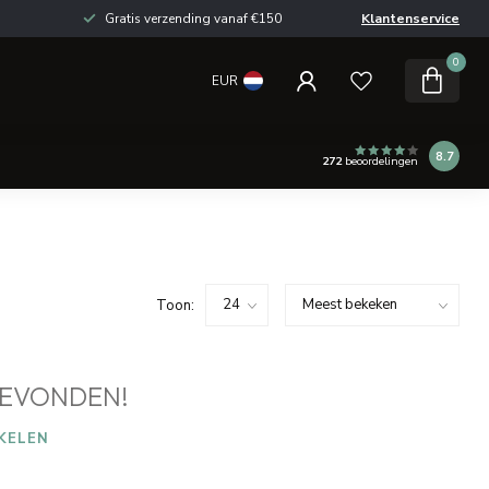
Gratis verzending vanaf €150
Klantenservice
0
EUR
8.7
272
beoordelingen
Toon:
EVONDEN!
KELEN