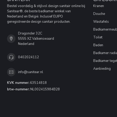
Bestel voordelig & stijlvol design sanitair online bij
Kranen
Sanitear®, de beste badkamer winkel van
Douche
Nederland en België. Inclusief EUIPO
geregistreerde design sanitair producten.
Wastafels
Badkamermeub
Dragonder 32C
Toilet
5555 XZ Valkenswaard
Nederland
Baden
Badkamer radia
0402024112
Badkamer tege
Aanbieding
info@sanitear.nl
KVK nummer:
63514818
btw-nummer:
NL002415984B28