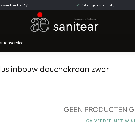
s van klanten: 9/10
14 dagen bedenktijd
antenservice
lus inbouw douchekraan zwart
GEEN PRODUCTEN G
GA VERDER MET WIN