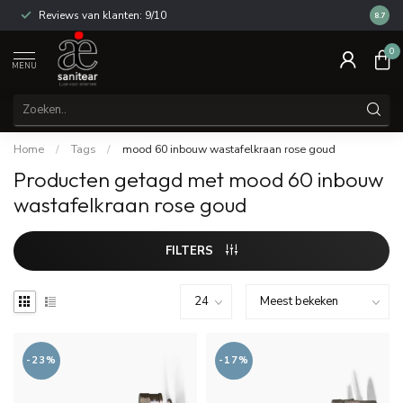
Reviews van klanten: 9/10
14 dag
8.7
0
MENU
Home
/
Tags
/
mood 60 inbouw wastafelkraan rose goud
Producten getagd met mood 60 inbouw
wastafelkraan rose goud
FILTERS
-23%
-17%