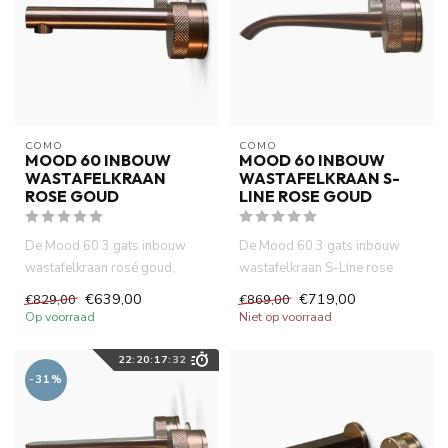
COMO
COMO
MOOD 60 INBOUW
MOOD 60 INBOUW
WASTAFELKRAAN
WASTAFELKRAAN S-
ROSE GOUD
LINE ROSE GOUD
De Mood 60 3 gats inbouw
De Mood 60 3 gats inbouw
wastafelkraan rosé goud,
wastafelkraan S-Line rose
gemaakt van volledig DZR
goud, gemaakt van volledig
€639,00
€719,00
€829,00
€869,00
messi...
DZ...
Op voorraad
Niet op voorraad
22
:
20
:
17
:
32
-31%