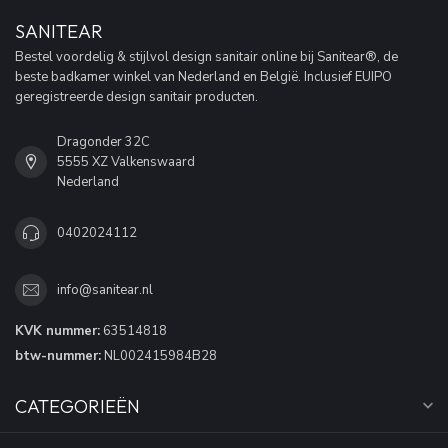
SANITEAR
Bestel voordelig & stijlvol design sanitair online bij Sanitear®, de
beste badkamer winkel van Nederland en België. Inclusief EUIPO
geregistreerde design sanitair producten.
Dragonder 32C
5555 XZ Valkenswaard
Nederland
0402024112
info@sanitear.nl
KVK nummer:
63514818
btw-nummer:
NL002415984B28
CATEGORIEËN