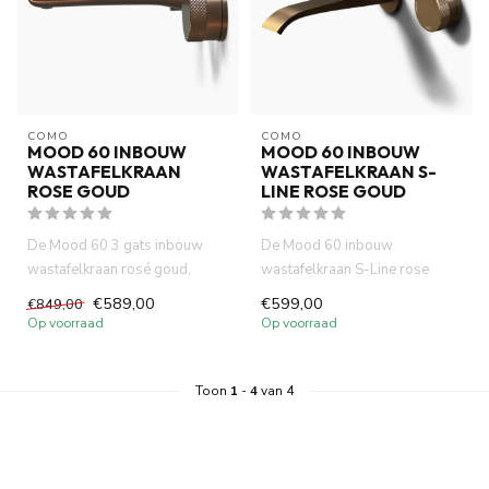
COMO
COMO
MOOD 60 INBOUW
MOOD 60 INBOUW
WASTAFELKRAAN
WASTAFELKRAAN S-
ROSE GOUD
LINE ROSE GOUD
De Mood 60 3 gats inbouw
De Mood 60 inbouw
wastafelkraan rosé goud,
wastafelkraan S-Line rose
gemaakt van volledig DZR
goud, gemaakt van volledig
€589,00
€599,00
€849,00
messi...
DZR messi...
Op voorraad
Op voorraad
Toon
1
-
4
van 4