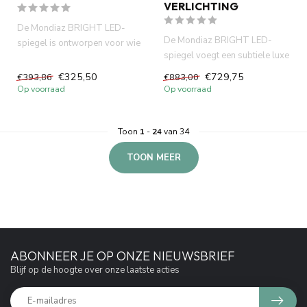
VERLICHTING
De Mondiaz BRIGHT LED-
De Mondiaz BRIGHT LED-
spiegel is ontworpen voor wie
spiegel voegt een subtiele luxe
houdt van eenvoudigheid met
toe aan de badkamer. Het s...
...
€325,50
€729,75
€393,86
€883,00
Op voorraad
Op voorraad
Toon
1
-
24
van 34
TOON MEER
ABONNEER JE OP ONZE NIEUWSBRIEF
Blijf op de hoogte over onze laatste acties