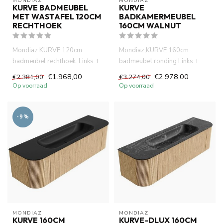
MONDIAZ
MONDIAZ
KURVE BADMEUBEL
KURVE
MET WASTAFEL 120CM
BADKAMERMEUBEL
RECHTHOEK
160CM WALNUT
Mondiaz KURVE 120cm
Mondiaz,KURVE 160cm
badmeubel rechthoek. Links +
badmeubel ronding Links +
Rechts kleur Oak met 1 lade en
Rechts kleur walnut met 1 lade
€1.968,00
€2.978,00
€2.381,00
€3.274,00
...
en ...
Op voorraad
Op voorraad
-9%
MONDIAZ
MONDIAZ
KURVE 160CM
KURVE-DLUX 160CM