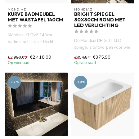
MONDIAZ
MONDIAZ
KURVE BADMEUBEL
BRIGHT SPIEGEL
MET WASTAFEL 140CM
80X80CM ROND MET
LED VERLICHTING
Mondiaz, KURVE 140cm
De Mondiaz BRIGHT LED-
badmeubel Links + Rechts
spiegel is ontworpen voor wie
kleur Oak met 1 lade en 2
houdt van eenvoudigheid met
deuren. ...
€2.418,00
€375,90
€2.990,00
€454,84
...
Op voorraad
Op voorraad
-17%
-10%