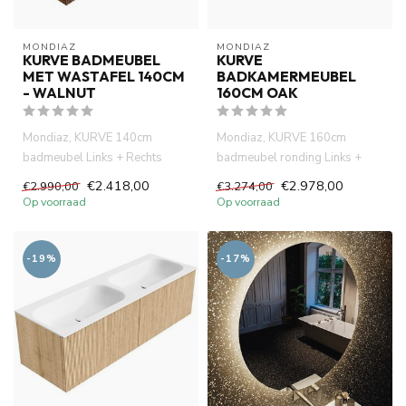
MONDIAZ
MONDIAZ
KURVE BADMEUBEL
KURVE
MET WASTAFEL 140CM
BADKAMERMEUBEL
- WALNUT
160CM OAK
Mondiaz, KURVE 140cm
Mondiaz, KURVE 160cm
badmeubel Links + Rechts
badmeubel ronding Links +
kleur walnut met 1 lade en 2
Rechts kleur Oak met 1 lade en
€2.418,00
€2.978,00
€2.990,00
€3.274,00
deure...
2 ...
Op voorraad
Op voorraad
-19%
-17%