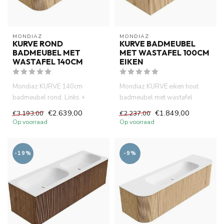
MONDIAZ
MONDIAZ
KURVE ROND
KURVE BADMEUBEL
BADMEUBEL MET
MET WASTAFEL 100CM
WASTAFEL 140CM
EIKEN
Mondiaz KURVE 140cm
Mondiaz KURVE eiken hout
badmeubel rond. Links +
badmeubel met wastafel
Rechts kleur Oak met 1 lade en
100cm. Links + Rechts kleur
€2.639,00
€1.849,00
€3.193,00
€2.237,00
2 deu...
oak ...
Op voorraad
Op voorraad
-19%
-9%