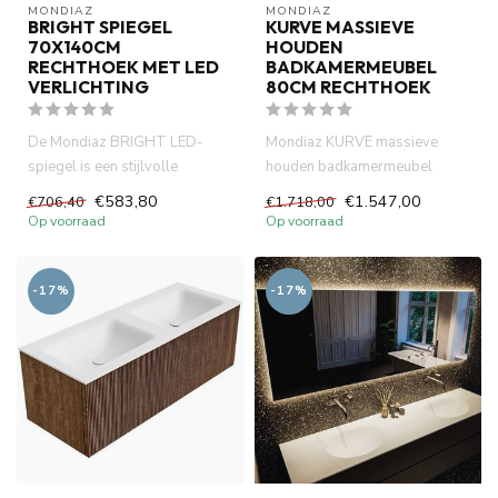
MONDIAZ
MONDIAZ
BRIGHT SPIEGEL
KURVE MASSIEVE
70X140CM
HOUDEN
RECHTHOEK MET LED
BADKAMERMEUBEL
VERLICHTING
80CM RECHTHOEK
De Mondiaz BRIGHT LED-
Mondiaz KURVE massieve
spiegel is een stijlvolle
houden badkamermeubel
badkamerspiegel met zuinige
80cm rechthoek. Links + Rechts
€583,80
€1.547,00
€706,40
€1.718,00
LED-...
kleu...
Op voorraad
Op voorraad
-17%
-17%