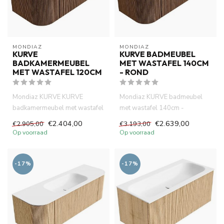
MONDIAZ
MONDIAZ
KURVE
KURVE BADMEUBEL
BADKAMERMEUBEL
MET WASTAFEL 140CM
MET WASTAFEL 120CM
- ROND
Mondiaz KURVE KURVE
Mondiaz KURVE badmeubel
badkamermeubel met wastafel
met wastafel 140cm -
120cm . Links + Rechts kleur
badkamermeubel hout rond.
€2.404,00
€2.639,00
€2.905,00
€3.193,00
wal...
Links + R...
Op voorraad
Op voorraad
-17%
-17%