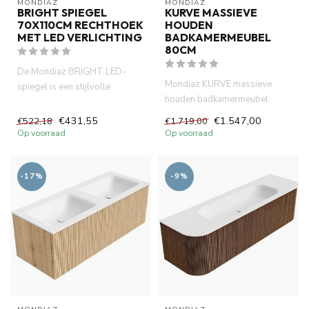
MONDIAZ
MONDIAZ
BRIGHT SPIEGEL
KURVE MASSIEVE
70X110CM RECHTHOEK
HOUDEN
MET LED VERLICHTING
BADKAMERMEUBEL
80CM
De Mondiaz BRIGHT LED-
Mondiaz KURVE massieve
spiegel is een stijlvolle
houden badkamermeubel
badkamerspiegel met zuinige
80cm rechthoek. Links + Rechts
LED-...
€431,55
€1.547,00
€522,18
€1.719,00
kleu...
Op voorraad
Op voorraad
-17%
-9%