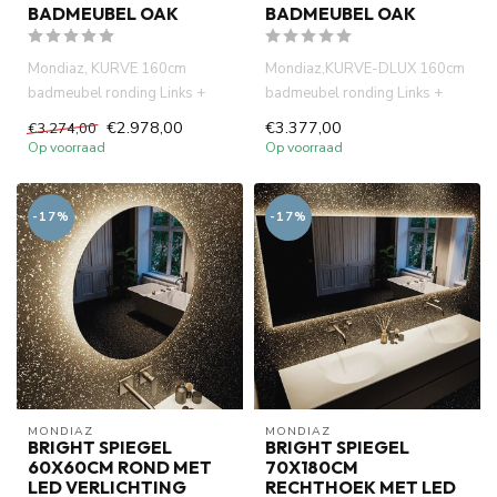
BADMEUBEL OAK
BADMEUBEL OAK
Mondiaz, KURVE 160cm
Mondiaz,KURVE-DLUX 160cm
badmeubel ronding Links +
badmeubel ronding Links +
Rechts kleur Oak met 1 lade en
Rechts kleur Oak met 1 lade e...
€2.978,00
€3.377,00
€3.274,00
2 ...
Op voorraad
Op voorraad
-17%
-17%
MONDIAZ
MONDIAZ
BRIGHT SPIEGEL
BRIGHT SPIEGEL
60X60CM ROND MET
70X180CM
LED VERLICHTING
RECHTHOEK MET LED