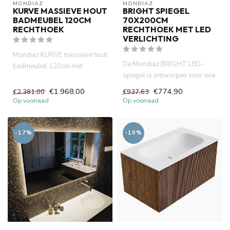
MONDIAZ
MONDIAZ
KURVE MASSIEVE HOUT
BRIGHT SPIEGEL
BADMEUBEL 120CM
70X200CM
RECHTHOEK
RECHTHOEK MET LED
VERLICHTING
Mondiaz KURVE massieve hout
De Mondiaz BRIGHT LED-
badmeubel 120cm met
spiegel is ontworpen voor wie
wastafel rechthoek - walnut.
houdt van eenvoudigheid met
Li...
€1.968,00
€774,90
€2.381,00
€937,63
...
Op voorraad
Op voorraad
-17%
-10%