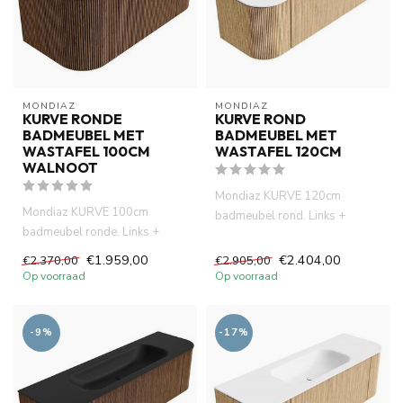
MONDIAZ
MONDIAZ
KURVE RONDE
KURVE ROND
BADMEUBEL MET
BADMEUBEL MET
WASTAFEL 100CM
WASTAFEL 120CM
WALNOOT
Mondiaz KURVE 120cm
Mondiaz KURVE 100cm
badmeubel rond. Links +
badmeubel ronde. Links +
Rechts kleur Oak met 1 lade en
Rechts kleur walnoot met 1
2 deu...
€1.959,00
€2.404,00
€2.370,00
€2.905,00
lade en ...
Op voorraad
Op voorraad
-9%
-17%