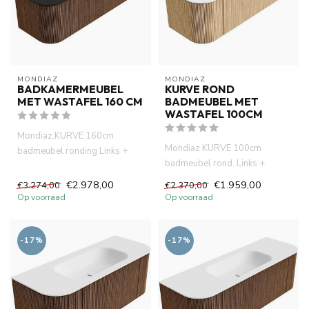
MONDIAZ
MONDIAZ
BADKAMERMEUBEL
KURVE ROND
MET WASTAFEL 160 CM
BADMEUBEL MET
WASTAFEL 100CM
Mondiaz,KURVE 160cm
Mondiaz KURVE 100cm
badmeubel ronding Links +
badmeubel rond. Links +
Rechts kleur Walnut met 1 lade
Rechts kleur eiken met 1 lade
en ...
€2.978,00
€1.959,00
€3.274,00
€2.370,00
en 2 d...
Op voorraad
Op voorraad
-17%
-17%