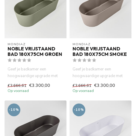
MONDIAZ
MONDIAZ
NOBLE VRIJSTAAND
NOBLE VRIJSTAAND
BAD 180X75CM GROEN
BAD 180X75CM SMOKE
Geef je badkamer een
Geef je badkamer een
hoogwaardige upgrade met
hoogwaardige upgrade met
het Noble solid surface ligbad
het Noble solid surface ligbad
€3.300,00
€3.300,00
€3.666,61
€3.666,61
– w...
– w...
Op voorraad
Op voorraad
-10%
-10%