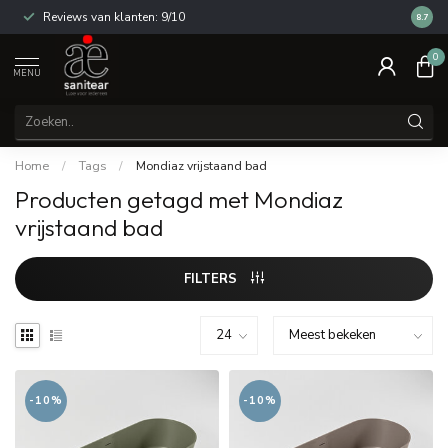
Reviews van klanten: 9/10
14 dag
8.7
0
MENU
Home
/
Tags
/
Mondiaz vrijstaand bad
Producten getagd met Mondiaz
vrijstaand bad
FILTERS
-10%
-10%