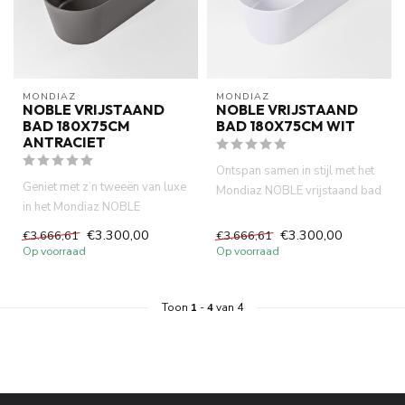
MONDIAZ
MONDIAZ
NOBLE VRIJSTAAND
NOBLE VRIJSTAAND
BAD 180X75CM
BAD 180X75CM WIT
ANTRACIET
Ontspan samen in stijl met het
Geniet met z’n tweeën van luxe
Mondiaz NOBLE vrijstaand bad
in het Mondiaz NOBLE
180x75cm wit. Ruim t...
vrijstaand bad 180x75cm
€3.300,00
€3.300,00
€3.666,61
€3.666,61
antr...
Op voorraad
Op voorraad
Toon
1
-
4
van 4