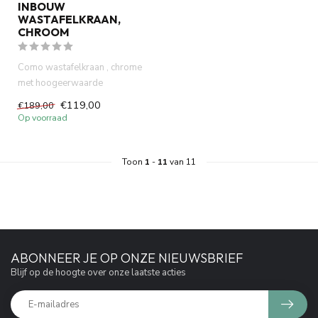
INBOUW
WASTAFELKRAAN,
CHROOM
Como wastafelkraan , chrome
met hoogeerwaarde
keramische inbouwdeel .60
€119,00
€189,00
maande...
Op voorraad
Toon
1
-
11
van 11
ABONNEER JE OP ONZE NIEUWSBRIEF
Blijf op de hoogte over onze laatste acties