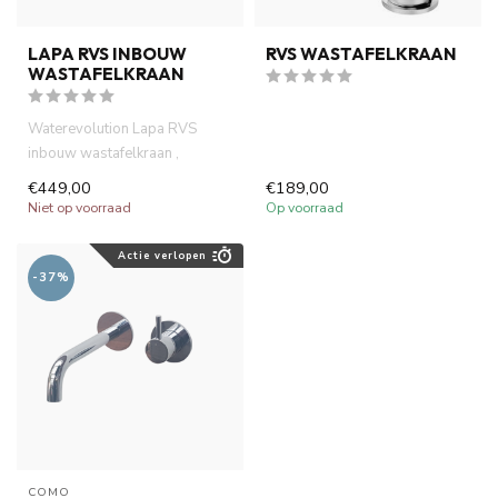
LAPA RVS INBOUW
RVS WASTAFELKRAAN
WASTAFELKRAAN
Waterevolution Lapa RVS
inbouw wastafelkraan ,
geborsteld RVS look
€449,00
€189,00
hoogeerwaarde...
Niet op voorraad
Op voorraad
Actie verlopen
-37%
COMO