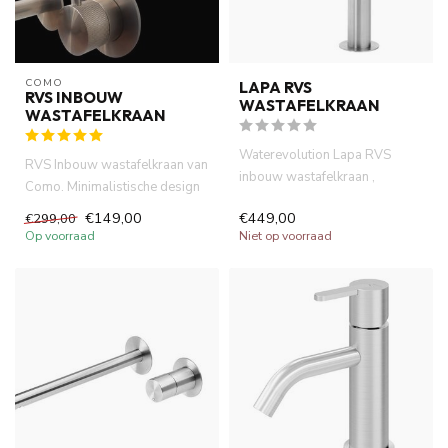
COMO
LAPA RVS
RVS INBOUW
WASTAFELKRAAN
WASTAFELKRAAN
Waterevolution Lapa RVS
RVS Inbouw wastafelkraan van
inbouw wastafelkraan ,
Como. Minimalistische design
geborsteld RVS .60 maanden
hendel met geribbeld ...
€149,00
€449,00
€299,00
garant...
Op voorraad
Niet op voorraad