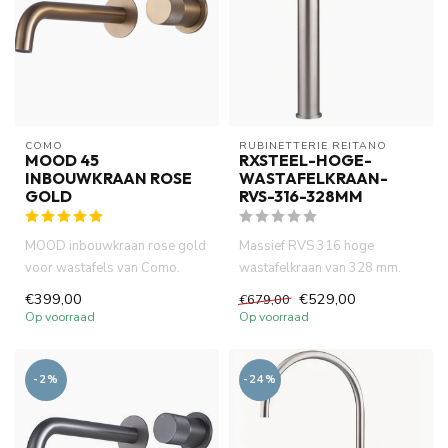
COMO
RUBINETTERIE REITANO 
MOOD 45
RXSTEEL-HOGE-
INBOUWKRAAN ROSE
WASTAFELKRAAN-
GOLD
RVS-316-328MM
MOOD inbouwkraan rose gold
Massief RVS 316 hoge
voor wastafels van Como.
wastafelkraan van 328 mm.
Geborsteld diep messing
Ideaal voor opzetwastafels.
€399,00
€529,00
€679,00
kleu...
Met c...
Op voorraad
Op voorraad
-2%
-24%