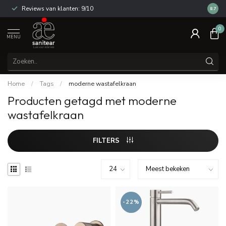
Reviews van klanten: 9/10
14 dag
8.7
0
MENU
Home
/
Tags
/
moderne wastafelkraan
Producten getagd met moderne
wastafelkraan
FILTERS
-22%