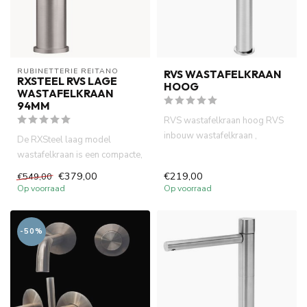
RUBINETTERIE REITANO 
RVS WASTAFELKRAAN
RXSTEEL RVS LAGE
HOOG
WASTAFELKRAAN
94MM
RVS wastafelkraan hoog RVS
inbouw wastafelkraan ,
De RXSteel laag model
geborsteld RVS look
wastafelkraan is een compacte,
hoogeerwaa...
duurzame kraan van massief ...
€379,00
€219,00
€549,00
Op voorraad
Op voorraad
-50%