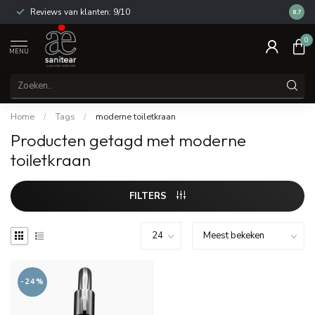
Reviews van klanten: 9/10
14 dag
8.7
0
MENU
Home
/
Tags
/
moderne toiletkraan
Producten getagd met moderne
toiletkraan
FILTERS
-24%