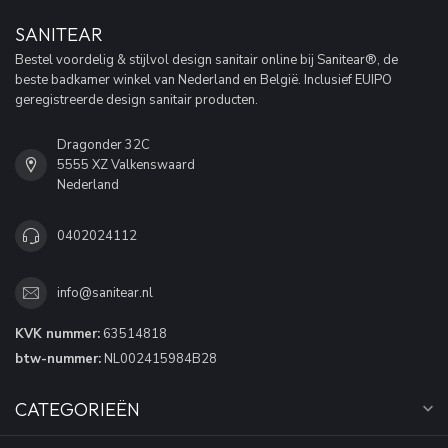
SANITEAR
Bestel voordelig & stijlvol design sanitair online bij Sanitear®, de
beste badkamer winkel van Nederland en België. Inclusief EUIPO
geregistreerde design sanitair producten.
Dragonder 32C
5555 XZ Valkenswaard
Nederland
0402024112
info@sanitear.nl
KVK nummer:
63514818
btw-nummer:
NL002415984B28
CATEGORIEËN