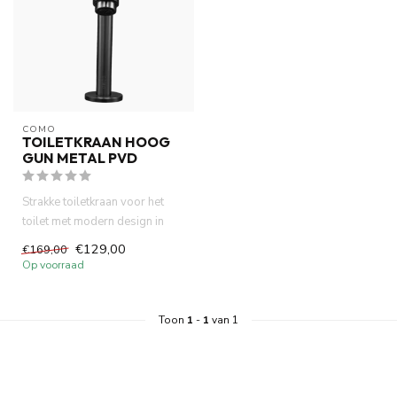
COMO
TOILETKRAAN HOOG
GUN METAL PVD
Strakke toiletkraan voor het
toilet met modern design in
gun metal. Deze compact...
€129,00
€169,00
Op voorraad
Toon
1
-
1
van 1