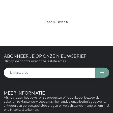
Toon
1
-
0
van 0
ABONNEER JE OP ONZE NIEUWSBRIEF
Blijf op de hoogte over onze laatste acties
MEER INFORMATIE
Als je vragen hebt over onze producten of je aankoop, bezoek dan
zeker onze klantenservicepagina. Hier vindt u onze bedrijfsgegevens,
antwoorden op veelgestelde vragen en verschillende manieren om met
ons in contact te komen.