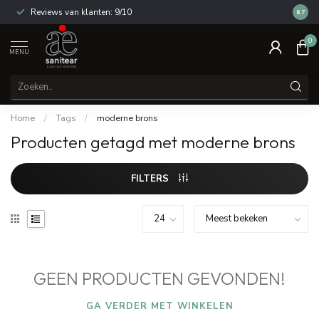
Reviews van klanten: 9/10
14 dag
8.7
0
MENU
Home
/
Tags
/
moderne brons
Producten getagd met moderne brons
FILTERS
GEEN PRODUCTEN GEVONDEN!
GA VERDER MET WINKELEN