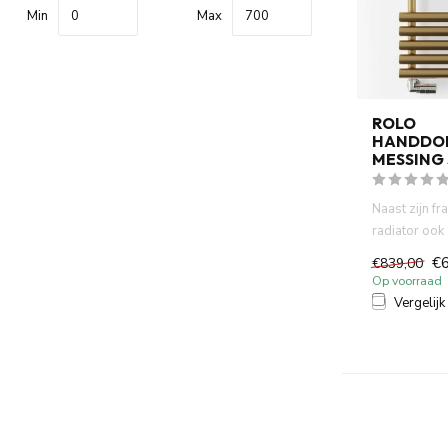
Min
Max
ROLO
HANDDO
MESSING 
Naast zijn fr
radiator ook 
zorgt voor dr
€
€839,00
Op voorraad
Vergelijk