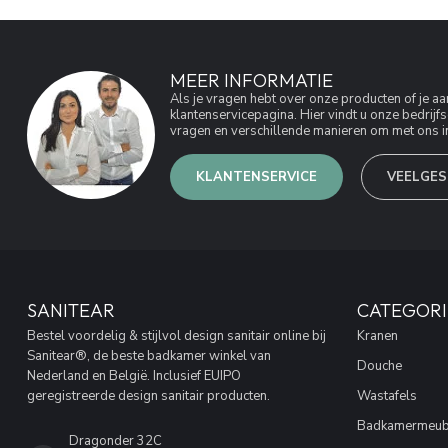
MEER INFORMATIE
Als je vragen hebt over onze producten of je 
klantenservicepagina. Hier vindt u onze bedri
vragen en verschillende manieren om met ons in
KLANTENSERVICE
VEELGES
SANITEAR
CATEGORI
Bestel voordelig & stijlvol design sanitair online bij
Kranen
Sanitear®, de beste badkamer winkel van
Douche
Nederland en België. Inclusief EUIPO
geregistreerde design sanitair producten.
Wastafels
Badkamermeub
Dragonder 32C