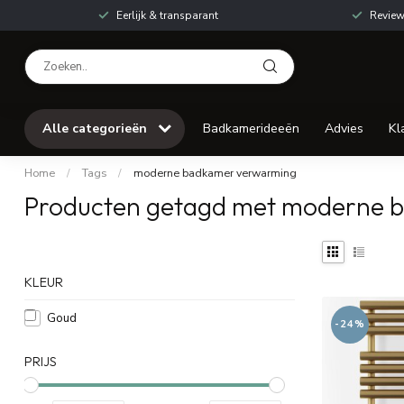
Eerlijk & transparant
Review
Alle categorieën
Badkamerideeën
Advies
Kl
Home
/
Tags
/
moderne badkamer verwarming
Producten getagd met moderne 
KLEUR
Goud
-24%
PRIJS