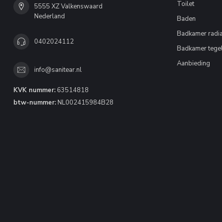
Toilet
5555 XZ Valkenswaard
Nederland
Baden
Badkamer radia
0402024112
Badkamer tege
Aanbieding
info@sanitear.nl
KVK nummer:
63514818
btw-nummer:
NL002415984B28