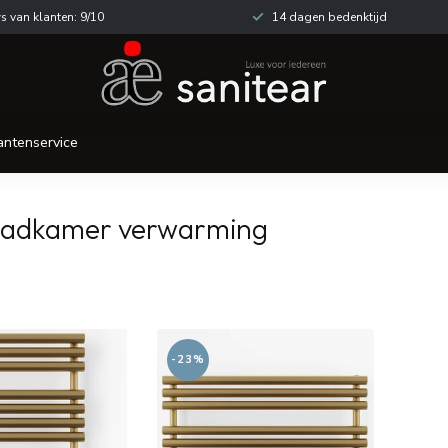
s van klanten: 9/10
14 dagen bedenktijd
antenservice
badkamer verwarming
-23%