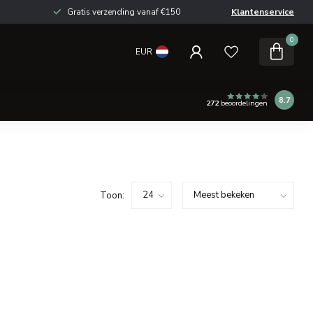
Gratis verzending vanaf €150
Klantenservice
0
EUR
8.7
272
beoordelingen
Toon: