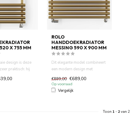
ROLO
EKRADIATOR
HANDDOEKRADIATOR
520 X 755 MM
MESSING 590 X 900 MM
aaie design is deze
Dit elegante model combineert
zeer praktisch: hij
een modern design met
o...
functionele prestaties. Dank...
639,00
€689,00
€899,00
Op voorraad
Vergelijk
Toon
1
-
2
van 2