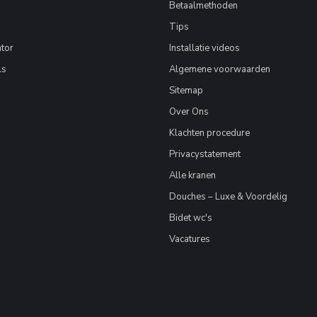
Betaalmethoden
Tips
tor
Installatie videos
ls
Algemene voorwaarden
Sitemap
Over Ons
Klachten procedure
Privacystatement
Alle kranen
Douches – Luxe & Voordelig
Bidet wc's
Vacatures