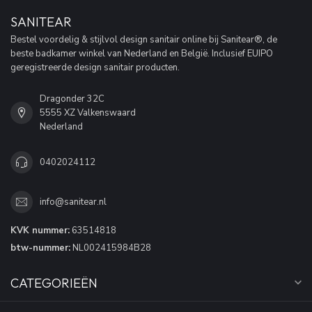
SANITEAR
Bestel voordelig & stijlvol design sanitair online bij Sanitear®, de
beste badkamer winkel van Nederland en België. Inclusief EUIPO
geregistreerde design sanitair producten.
Dragonder 32C
5555 XZ Valkenswaard
Nederland
0402024112
info@sanitear.nl
KVK nummer:
63514818
btw-nummer:
NL002415984B28
CATEGORIEËN