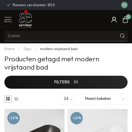
Reviews van klanten: 9/10
14 dag
8.7
0
MENU
Home
/
Tags
/
modern vrijstaand bad
Producten getagd met modern
vrijstaand bad
FILTERS
-10%
-10%