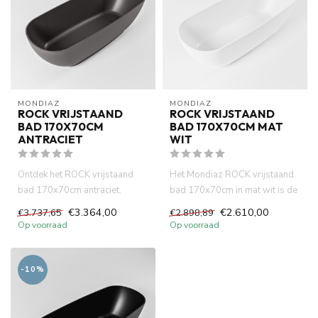
MONDIAZ
MONDIAZ
ROCK VRIJSTAAND
ROCK VRIJSTAAND
BAD 170X70CM
BAD 170X70CM MAT
ANTRACIET
WIT
Ontdek het ROCK vrijstaand
Het Mondiaz ROCK vrijstaand
bad 170x70cm antraciet.
bad 170x70cm in mat wit is de
Compact en stijlvol design, g...
perfecte keuze voor wi...
€3.364,00
€2.610,00
€3.737,65
€2.898,89
Op voorraad
Op voorraad
-10%