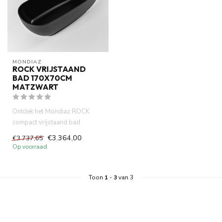
MONDIAZ
ROCK VRIJSTAAND
BAD 170X70CM
MATZWART
Ontdek het Mondiaz ROCK
compact vrijstaand bad
170x70cm matzwart. Modern
€3.364,00
€3.737,65
design,...
Op voorraad
Toon
1
-
3
van 3