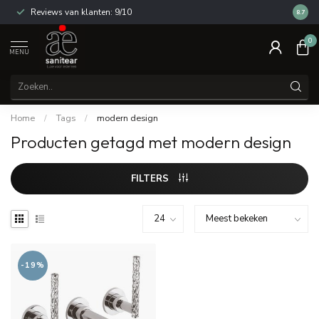
Reviews van klanten: 9/10
14 dag
8.7
0
MENU
Home
/
Tags
/
modern design
Producten getagd met modern design
FILTERS
-19%