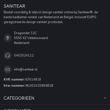
SANITEAR
Bestel voordelig & stijlvol design sanitair online bij Sanitear®, de
beste badkamer winkel van Nederland en België. Inclusief EUIPO
geregistreerde design sanitair producten.
Dragonder 32C
5555 XZ Valkenswaard
Nederland
0402024112
info@sanitear.nl
KVK nummer:
63514818
btw-nummer:
NL002415984B28
CATEGORIEËN