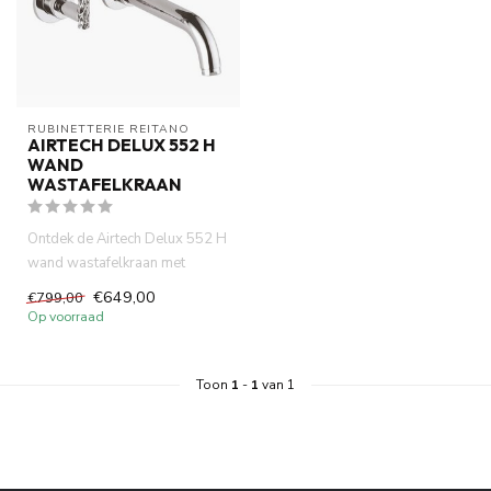
RUBINETTERIE REITANO 
AIRTECH DELUX 552 H
WAND
WASTAFELKRAAN
Ontdek de Airtech Delux 552 H
wand wastafelkraan met
hoogwaardig chroom,
€649,00
€799,00
duurzaa...
Op voorraad
Toon
1
-
1
van 1