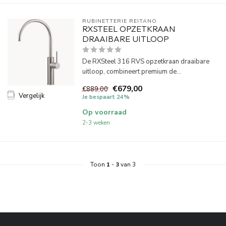
RUBINETTERIE REITANO 
RXSTEEL OPZETKRAAN
DRAAIBARE UITLOOP
De RXSteel 316 RVS opzetkraan draaibare
uitloop, combineert premium de...
€679,00
€889,00
Vergelijk
Je bespaart 24%
Op voorraad
2-3 weken
Toon
1
-
3
van 3