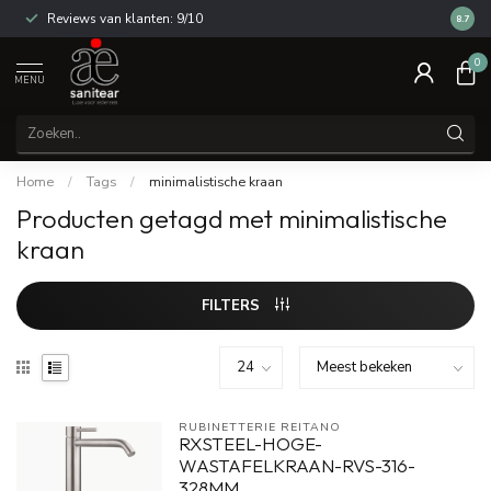
Reviews van klanten: 9/10
14 dag
8.7
0
MENU
Home
/
Tags
/
minimalistische kraan
Producten getagd met minimalistische
kraan
FILTERS
RUBINETTERIE REITANO 
RXSTEEL-HOGE-
WASTAFELKRAAN-RVS-316-
328MM