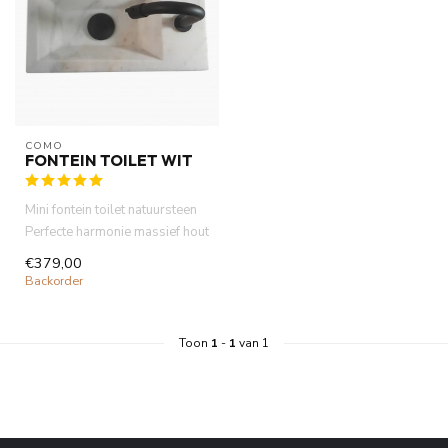
COMO
FONTEIN TOILET WIT
Mini fontein toilet natuursteen
Perfecte harmonie massief hout
plank met natu...
€379,00
Backorder
Toon
1
-
1
van 1