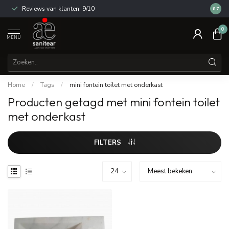
Reviews van klanten: 9/10
14 dag
8.7
0
MENU
Home
/
Tags
/
mini fontein toilet met onderkast
Producten getagd met mini fontein toilet
met onderkast
FILTERS