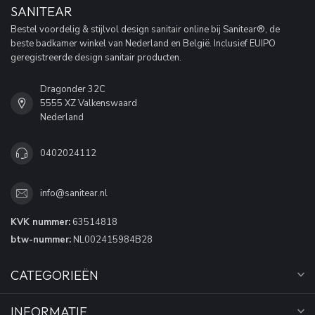
SANITEAR
Bestel voordelig & stijlvol design sanitair online bij Sanitear®, de
beste badkamer winkel van Nederland en België. Inclusief EUIPO
geregistreerde design sanitair producten.
Dragonder 32C
5555 XZ Valkenswaard
Nederland
0402024112
info@sanitear.nl
KVK nummer:
63514818
btw-nummer:
NL002415984B28
CATEGORIEËN
INFORMATIE