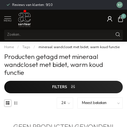
Reviews van klanten: 9/10
14 dag
8.7
0
MENU
Home
/
Tags
/
mineraal wandcloset met bidet, warm koud functie
Producten getagd met mineraal
wandcloset met bidet, warm koud
functie
FILTERS
GEEN PRODUCTEN GEVONDEN!