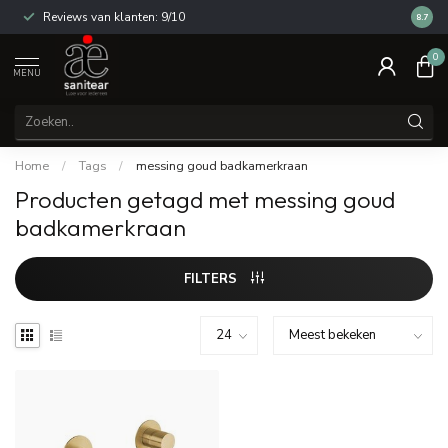
Reviews van klanten: 9/10
14 dag
8.7
0
MENU
Home
/
Tags
/
messing goud badkamerkraan
Producten getagd met messing goud
badkamerkraan
FILTERS