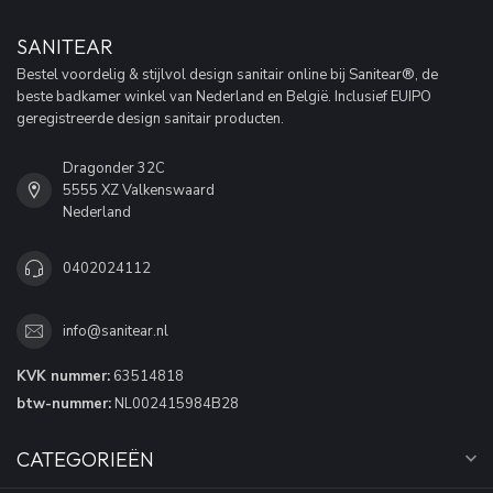
SANITEAR
Bestel voordelig & stijlvol design sanitair online bij Sanitear®, de
beste badkamer winkel van Nederland en België. Inclusief EUIPO
geregistreerde design sanitair producten.
Dragonder 32C
5555 XZ Valkenswaard
Nederland
0402024112
info@sanitear.nl
KVK nummer:
63514818
btw-nummer:
NL002415984B28
CATEGORIEËN