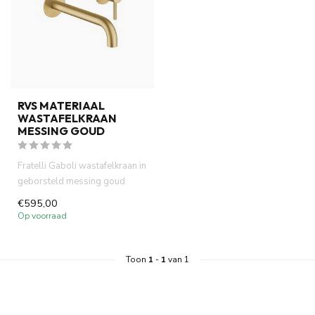
RVS MATERIAAL
WASTAFELKRAAN
MESSING GOUD
Fratelli Gaboli wastafelkraan in
geborsteld messing goud
PVD. RVS 316 materiaal ...
€595,00
Op voorraad
Toon
1
-
1
van 1