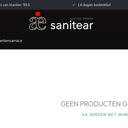
s van klanten: 9/10
14 dagen bedenktijd
antenservice
GEEN PRODUCTEN G
GA VERDER MET WIN