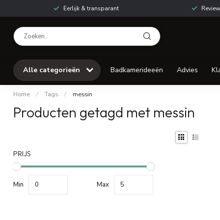
Eerlijk & transparant
Review
Alle categorieën
Badkamerideeën
Advies
Kl
Home
/
Tags
/
messin
Producten getagd met messin
PRIJS
Min
Max