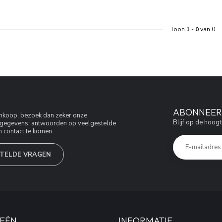
Toon
1
-
0
van 0
ABONNEER 
aankoop, bezoek dan zeker onze
Blijf op de hoogt
jfsgegevens, antwoorden op veelgestelde
 contact te komen.
TELDE VRAGEN
EËN
INFORMATIE