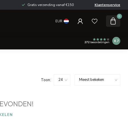
Gratis verzending vanaf €150
Klantenservice
0
EUR
8.7
272
beoordelingen
Toon:
EVONDEN!
KELEN