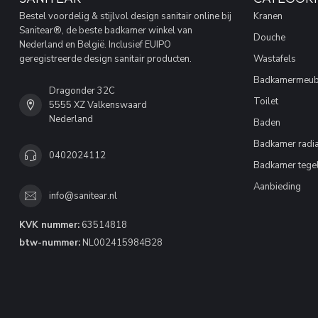
Bestel voordelig & stijlvol design sanitair online bij
Kranen
Sanitear®, de beste badkamer winkel van
Douche
Nederland en België. Inclusief EUIPO
geregistreerde design sanitair producten.
Wastafels
Badkamermeub
Dragonder 32C
Toilet
5555 XZ Valkenswaard
Nederland
Baden
Badkamer radia
0402024112
Badkamer tege
Aanbieding
info@sanitear.nl
KVK nummer:
63514818
btw-nummer:
NL002415984B28