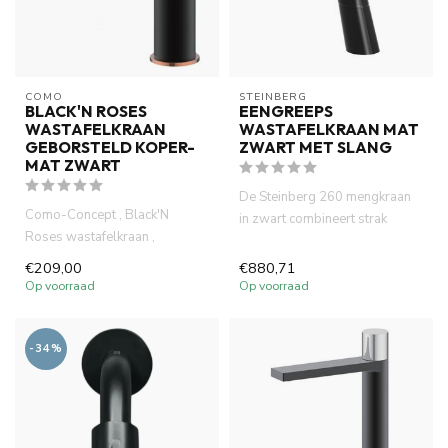
COMO
STEINBERG
BLACK'N ROSES
EENGREEPS
WASTAFELKRAAN
WASTAFELKRAAN MAT
GEBORSTELD KOPER-
ZWART MET SLANG
MAT ZWART
De Steinberg 260 mengkraan
Como-Concept , Black'N
in zwart combineert strak
Roses wastafelkraan ,
design met hoogwaardige
antibacterieel electro plated in
kwa...
€209,00
€880,71
m...
Op voorraad
Op voorraad
-34%