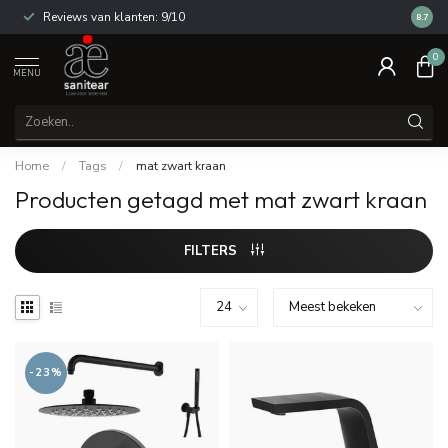
Reviews van klanten: 9/10
14 dag
8.7
0
MENU
Home
/
Tags
/
mat zwart kraan
Producten getagd met mat zwart kraan
FILTERS
-23%