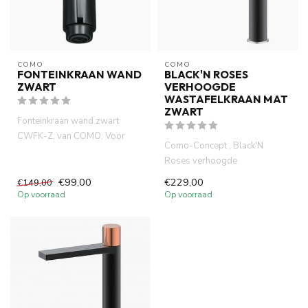
COMO
COMO
FONTEINKRAAN WAND
BLACK'N ROSES
ZWART
VERHOOGDE
WASTAFELKRAAN MAT
ZWART
Fonteinkraan wand zwart
CWFK-Z, van COMO. Voor
Como-Concept , Black'N
wand montage. lange
Roses verhoogde
levensduur ne...
wastafelkraan , antibacterieel
€99,00
€229,00
€149,00
electro pl...
Op voorraad
Op voorraad