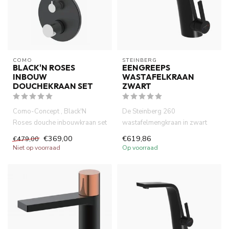
COMO
STEINBERG
BLACK'N ROSES
EENGREEPS
INBOUW
WASTAFELKRAAN
DOUCHEKRAAN SET
ZWART
Como-Concept , Black'N
De Steinberg 260
Roses douche inbouwkraan set
wastafelmengkraan in zwart
, 2 weg, antibacterieel elec...
combineert strak design met
€369,00
€619,86
€479,00
hoogwaar...
Niet op voorraad
Op voorraad