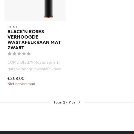
COMO
BLACK'N ROSES
VERHOOGDE
WASTAFELKRAAN MAT
ZWART
COMO Black'N Roses serie 1-
gats verhoogde wastafelkraan
mat zwart-geborsteld kop...
€259,00
Niet op voorraad
Toon
1
-
7
van 7