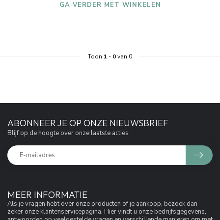
GA VERDER MET WINKELEN
Toon
1
-
0
van 0
ABONNEER JE OP ONZE NIEUWSBRIEF
Blijf op de hoogte over onze laatste acties
MEER INFORMATIE
Als je vragen hebt over onze producten of je aankoop, bezoek dan
zeker onze klantenservicepagina. Hier vindt u onze bedrijfsgegevens,
antwoorden op veelgestelde vragen en verschillende manieren om met