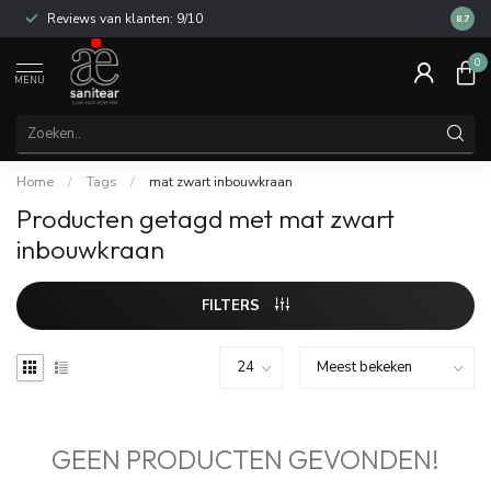
Reviews van klanten: 9/10
14 dag
8.7
0
MENU
Home
/
Tags
/
mat zwart inbouwkraan
Producten getagd met mat zwart
inbouwkraan
FILTERS
GEEN PRODUCTEN GEVONDEN!