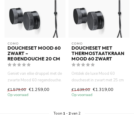
COMO
COMO
DOUCHESET MOOD 60
DOUCHESET MET
ZWART –
THERMOSTAATKRAAN
REGENDOUCHE 20 CM
MOOD 60 ZWART
Geniet van elke druppel met de
Ontdek de luxe Mood 60
zwarte Mood 60 regendouche.
doucheset in zwart met 25 cm
20 cm comfort, slimme...
regendouche,
€1.259,00
€1.319,00
€1.579,00
€1.639,00
thermostaatkraa...
Op voorraad
Op voorraad
Toon
1
-
2
van 2