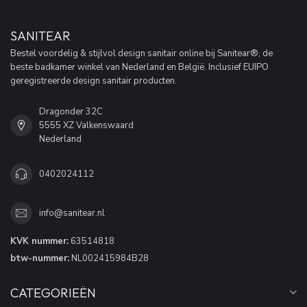
SANITEAR
Bestel voordelig & stijlvol design sanitair online bij Sanitear®, de
beste badkamer winkel van Nederland en België. Inclusief EUIPO
geregistreerde design sanitair producten.
Dragonder 32C
5555 XZ Valkenswaard
Nederland
0402024112
info@sanitear.nl
KVK nummer:
63514818
btw-nummer:
NL002415984B28
CATEGORIEËN