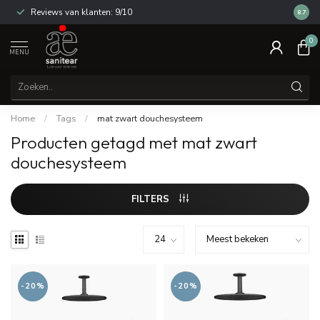
Reviews van klanten: 9/10
14 dag
8.7
0
MENU
Home
/
Tags
/
mat zwart douchesysteem
Producten getagd met mat zwart
douchesysteem
FILTERS
-20%
-20%