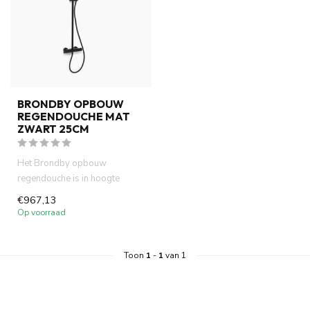
BRONDBY OPBOUW
REGENDOUCHE MAT
ZWART 25CM
Het Brondby opbouw
regendouche is in hoogte
verstelbaar en voorzien van
€967,13
een ther...
Op voorraad
Toon
1
-
1
van 1