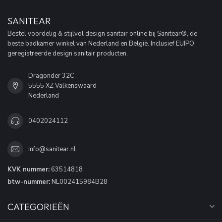
SANITEAR
Bestel voordelig & stijlvol design sanitair online bij Sanitear®, de
beste badkamer winkel van Nederland en België. Inclusief EUIPO
geregistreerde design sanitair producten.
Dragonder 32C
5555 XZ Valkenswaard
Nederland
0402024112
info@sanitear.nl
KVK nummer:
63514818
btw-nummer:
NL002415984B28
CATEGORIEËN