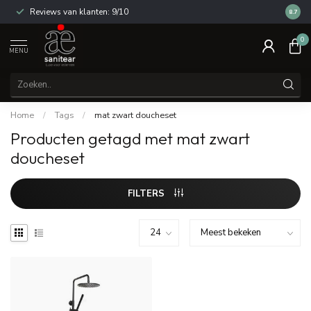
Reviews van klanten: 9/10
14 dag
8.7
0
MENU
Home
/
Tags
/
mat zwart doucheset
Producten getagd met mat zwart
doucheset
FILTERS