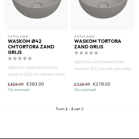
CATALANO 
CATALANO 
WASKOM Ø42
WASKOM TORTORA
CMTORTORA ZAND
ZAND GRIJS
GRIJS
Stijlvolle ronde keramische
Stijlvolle ronde keramische
waskom Ø32 cm met een matte
waskom Ø42 cm met een matte
zandgrijze afwerking. Pe...
zandgrijze afwerking. Pe...
€383,00
€278,00
€459,00
€329,00
Op voorraad
Op voorraad
Toon
1
-
2
van 2