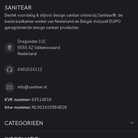
SANITEAR
Bestel voordelig & stijlvol design sanitair online bij Sanitear®, de
beste badkamer winkel van Nederland en België. Inclusief EUIPO
geregistreerde design sanitair producten.
Dragonder 32C
5555 XZ Valkenswaard
Nederland
0402024112
info@sanitear.nl
KVK nummer:
63514818
btw-nummer:
NL002415984B28
CATEGORIEËN