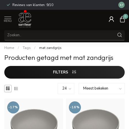
Reviews van klanten: 9/10
14 dag
8.7
0
MENU
Home
/
Tags
/
mat zandgrijs
Producten getagd met mat zandgrijs
FILTERS
-17%
-16%