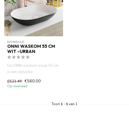
MONDIAZ
ONNI WASKOM 55 CM
WIT -URBAN
De ONNI waskom ovaal 55 cm
is een stijlvolle
opbouwwaskom met een
€560,00
€621,46
strakke, mat w...
Op voorraad
Toon
1
-
1
van 1