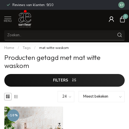
Reviews van klanten: 9/10
14 dag
8.7
0
MENU
Home
/
Tags
/
mat witte waskom
Producten getagd met mat witte
waskom
FILTERS
-10%