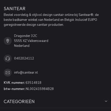
SANITEAR
Bestel voordelig & stijlvol design sanitair online bij Sanitear®, de
beste badkamer winkel van Nederland en België. Inclusief EUIPO
geregistreerde design sanitair producten.
Dragonder 32C
5555 XZ Valkenswaard
Nederland
0402024112
info@sanitear.nl
KVK nummer:
63514818
btw-nummer:
NL002415984B28
CATEGORIEËN