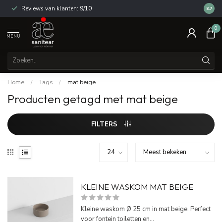
Reviews van klanten: 9/10
14 dag
8.7
0
MENU
Home
/
Tags
/
mat beige
Producten getagd met mat beige
FILTERS
KLEINE WASKOM MAT BEIGE
Kleine waskom Ø 25 cm in mat beige. Perfect
voor fontein toiletten en...