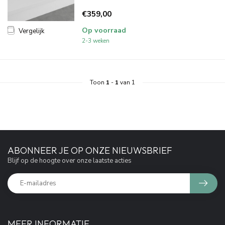
€359,00
Op voorraad
Vergelijk
2-3 weken
Toon
1
-
1
van 1
ABONNEER JE OP ONZE NIEUWSBRIEF
Blijf op de hoogte over onze laatste acties
MEER INFORMATIE