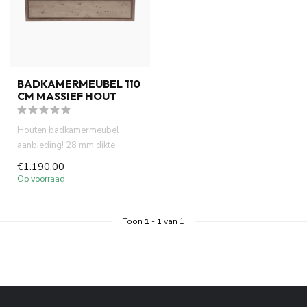
BADKAMERMEUBEL 110
CM MASSIEF HOUT
Houten badkamermeubel
aanbieding! 28 mm dikte
lichaam eiken kleur, 2 x
€1.190,00
softclose...
Op voorraad
Toon
1
-
1
van 1