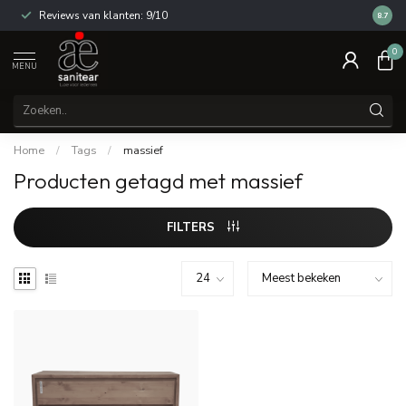
Reviews van klanten: 9/10
14 dag
8.7
0
MENU
Home
/
Tags
/
massief
Producten getagd met massief
FILTERS