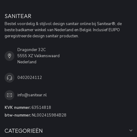
SANITEAR
Bestel voordelig & stijlvol design sanitair online bij Sanitear®, de
beste badkamer winkel van Nederland en België. Inclusief EUIPO
geregistreerde design sanitair producten.
Dragonder 32C
5555 XZ Valkenswaard
Nederland
0402024112
info@sanitear.nl
KVK nummer:
63514818
btw-nummer:
NL002415984B28
CATEGORIEËN