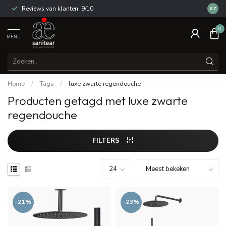
Reviews van klanten: 9/10
14 dag
8.7
0
MENU
Home
/
Tags
/
luxe zwarte regendouche
Producten getagd met luxe zwarte
regendouche
FILTERS
-21%
-23%