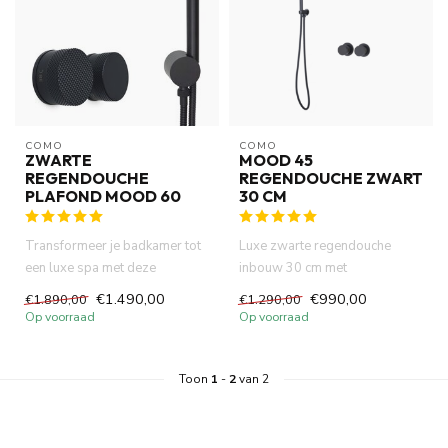
COMO
COMO
ZWARTE
MOOD 45
REGENDOUCHE
REGENDOUCHE ZWART
PLAFOND MOOD 60
30 CM
Transformeer je badkamer tot
Luxe zwarte regendouche
een luxe spa met deze
inbouw 30 cm met
complete mat zwarte
thermostatische Vernet
€1.490,00
€990,00
€1.890,00
€1.290,00
regendouc...
cartridge, DZR m...
Op voorraad
Op voorraad
Toon
1
-
2
van 2