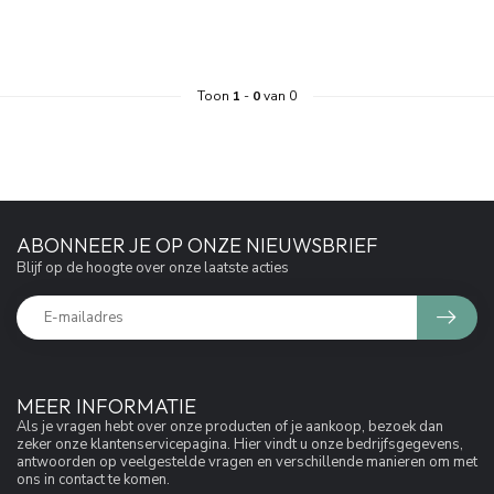
Toon
1
-
0
van 0
ABONNEER JE OP ONZE NIEUWSBRIEF
Blijf op de hoogte over onze laatste acties
MEER INFORMATIE
Als je vragen hebt over onze producten of je aankoop, bezoek dan
zeker onze klantenservicepagina. Hier vindt u onze bedrijfsgegevens,
antwoorden op veelgestelde vragen en verschillende manieren om met
ons in contact te komen.