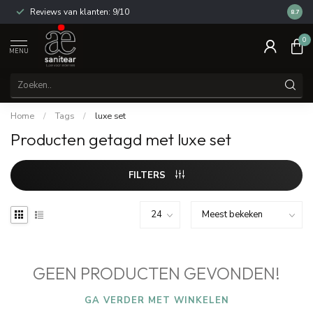
Reviews van klanten: 9/10
14 dag
8.7
0
MENU
Home
/
Tags
/
luxe set
Producten getagd met luxe set
FILTERS
GEEN PRODUCTEN GEVONDEN!
GA VERDER MET WINKELEN