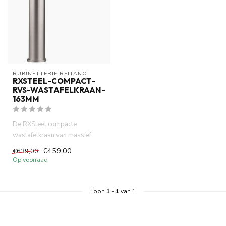
RUBINETTERIE REITANO 
RXSTEEL-COMPACT-
RVS-WASTAFELKRAAN-
163MM
De RXSteel compacte
wastafelkraan van massief
RVS 316 combineert
€459,00
€639,00
minimalistisch ...
Op voorraad
Toon
1
-
1
van 1