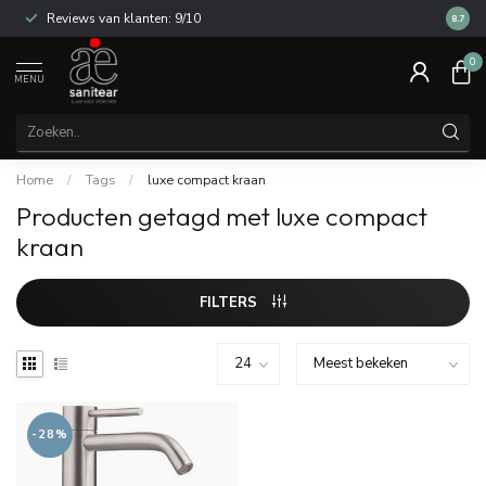
Reviews van klanten: 9/10
14 dag
8.7
0
MENU
Home
/
Tags
/
luxe compact kraan
Producten getagd met luxe compact
kraan
FILTERS
-28%