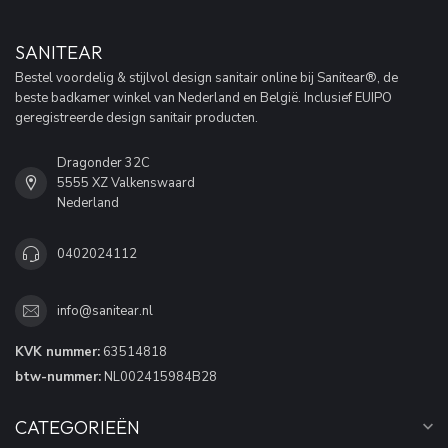
SANITEAR
Bestel voordelig & stijlvol design sanitair online bij Sanitear®, de
beste badkamer winkel van Nederland en België. Inclusief EUIPO
geregistreerde design sanitair producten.
Dragonder 32C
5555 XZ Valkenswaard
Nederland
0402024112
info@sanitear.nl
KVK nummer:
63514818
btw-nummer:
NL002415984B28
CATEGORIEËN