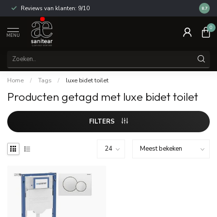
Reviews van klanten: 9/10
14 dag
8.7
0
MENU
Home
/
Tags
/
luxe bidet toilet
Producten getagd met luxe bidet toilet
FILTERS