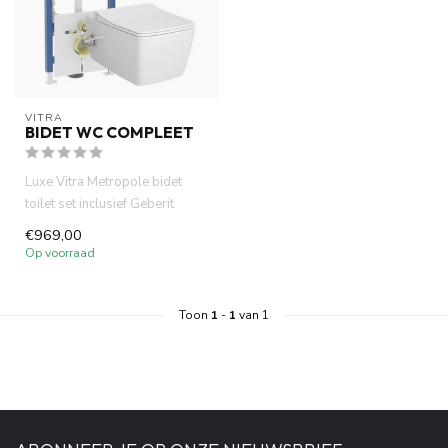
VITRA
BIDET WC COMPLEET
Luxe Vitra Metropole bidet
toilet set inclusief Geberit
UP320 inbouwreservoir mo...
€969,00
Op voorraad
Toon
1
-
1
van 1