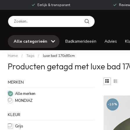
Eerlijk & transparant
Review
Alle categorieën
Badkamerideeën
Advies
Kl
Home
/
Tags
/
luxe bad 170x80cm
Producten getagd met luxe bad 
MERKEN
Alle merken
MONDIAZ
-10%
KLEUR
Grijs