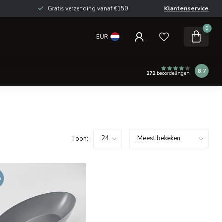
Gratis verzending vanaf €150
Klantenservice
0
EUR
8.7
272
beoordelingen
Toon:
%