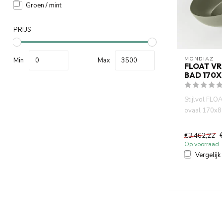
Groen / mint
PRIJS
MONDIAZ
Min
Max
FLOAT V
BAD 170
Stijlvol FLO
ovaal 170x8
personen in m
€3.462,22
Op voorraad
Vergelijk