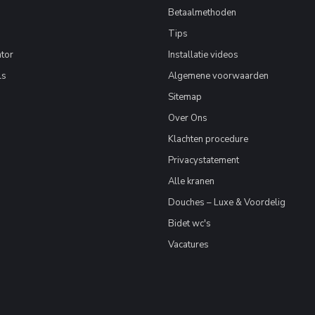
Betaalmethoden
Tips
tor
Installatie videos
ls
Algemene voorwaarden
Sitemap
Over Ons
Klachten procedure
Privacystatement
Alle kranen
Douches – Luxe & Voordelig
Bidet wc's
Vacatures