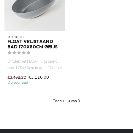
MONDIAZ
FLOAT VRIJSTAAND
BAD 170X80CM GRIJS
Ontdek het FLOAT vrijstaand
bad 170x80cm in grijs. Dit luxe
bad biedt ultiem com...
€3.116,00
€3.462,22
Op voorraad
Toon
1
-
3
van 3