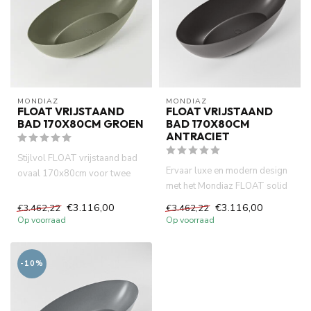
MONDIAZ
MONDIAZ
FLOAT VRIJSTAAND
FLOAT VRIJSTAAND
BAD 170X80CM GROEN
BAD 170X80CM
ANTRACIET
Stijlvol FLOAT vrijstaand bad
Ervaar luxe en modern design
ovaal 170x80cm voor twee
met het Mondiaz FLOAT solid
personen in mat groen. Lu...
surface vrijstaand bad ...
€3.116,00
€3.116,00
€3.462,22
€3.462,22
Op voorraad
Op voorraad
-10%