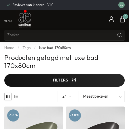
Reviews van klanten: 9/10
14 dag
8.7
0
MENU
Home
/
Tags
/
luxe bad 170x80cm
Producten getagd met luxe bad
170x80cm
FILTERS
-10%
-10%