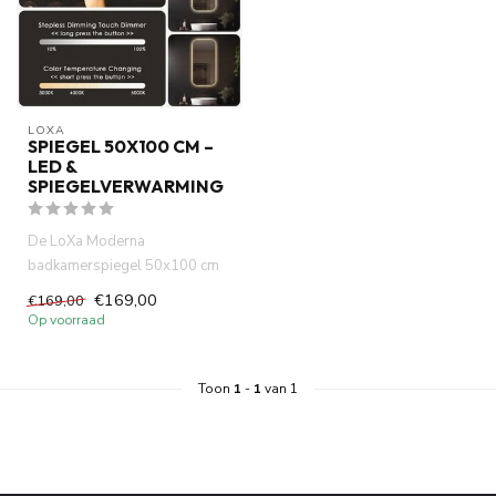
LOXA
SPIEGEL 50X100 CM –
LED &
SPIEGELVERWARMING
De LoXa Moderna
badkamerspiegel 50x100 cm
combineert een modern
€169,00
€169,00
verticaal design...
Op voorraad
Toon
1
-
1
van 1