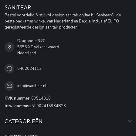
SANITEAR
Bestel voordelig & stijlvol design sanitair online bij Sanitear®, de
beste badkamer winkel van Nederland en België. Inclusief EUIPO
geregistreerde design sanitair producten.
Dragonder 32C
5555 XZ Valkenswaard
Nederland
0402024112
info@sanitear.nl
KVK nummer:
63514818
btw-nummer:
NL002415984B28
CATEGORIEËN