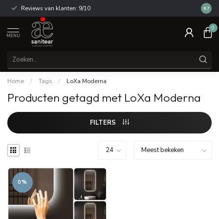
Reviews van klanten: 9/10
14 dag
8.7
0
MENU
Home
/
Tags
/
LoXa Moderna
Producten getagd met LoXa Moderna
FILTERS
0%