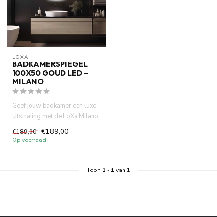
LOXA
BADKAMERSPIEGEL
100X50 GOUD LED –
MILANO
Geef jouw badkamer een luxe
uitstraling met de LoXa Milano
Badkamerspiegel 100x5...
€189,00
€189,00
Op voorraad
Toon
1
-
1
van 1