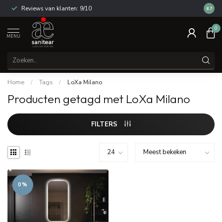
Reviews van klanten: 9/10
14 dag
8.7
0
MENU
Home
/
Tags
/
LoXa Milano
Producten getagd met LoXa Milano
FILTERS
0%