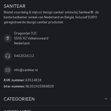
SANITEAR
Bestel voordelig & stijlvol design sanitair online bij Sanitear®, de
beste badkamer winkel van Nederland en België. Inclusief EUIPO
geregistreerde design sanitair producten.
Dragonder 32C
5555 XZ Valkenswaard
Nederland
0402024112
info@sanitear.nl
KVK nummer:
63514818
btw-nummer:
NL002415984B28
CATEGORIEËN