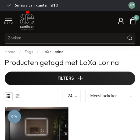
Reviews van klanten: 9/10
14 dag
8.7
0
MENU
Home
/
Tags
/
LoXa Lorina
Producten getagd met LoXa Lorina
FILTERS
0%