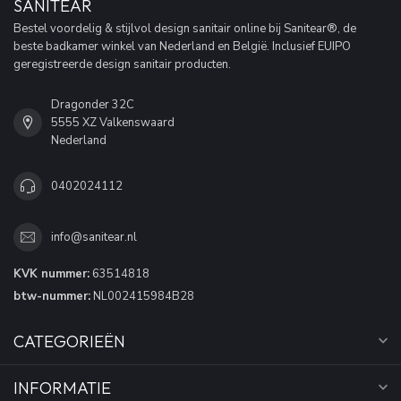
SANITEAR
Bestel voordelig & stijlvol design sanitair online bij Sanitear®, de
beste badkamer winkel van Nederland en België. Inclusief EUIPO
geregistreerde design sanitair producten.
Dragonder 32C
5555 XZ Valkenswaard
Nederland
0402024112
info@sanitear.nl
KVK nummer:
63514818
btw-nummer:
NL002415984B28
CATEGORIEËN
INFORMATIE