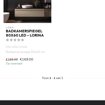
LOXA
BADKAMERSPIEGEL
80X60 LED – LORINA
De LoXa Lorina
Badkamerspiegel 80x60 cm
combineert een strak design
€169,00
€169,00
met slimme f...
Op voorraad
Toon
1
-
1
van 1