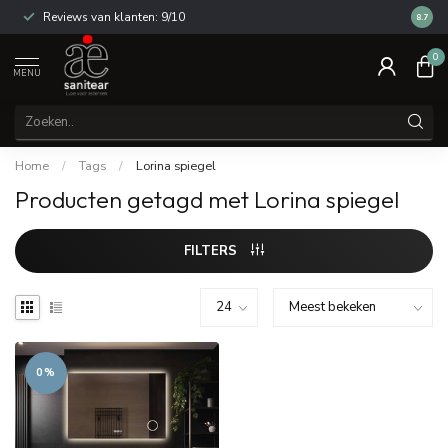
Reviews van klanten: 9/10
14 dag
8.7
0
MENU
Home
/
Tags
/
Lorina spiegel
Producten getagd met Lorina spiegel
FILTERS
0%