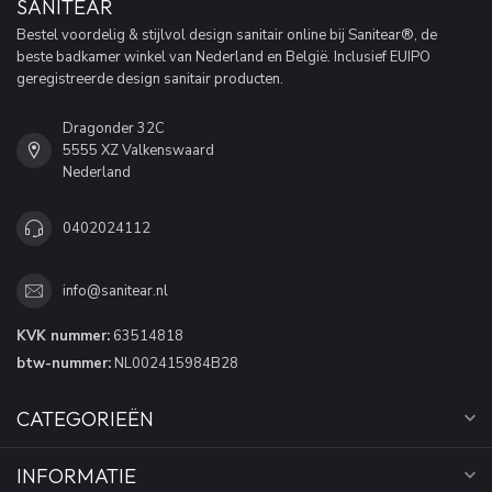
SANITEAR
Bestel voordelig & stijlvol design sanitair online bij Sanitear®, de
beste badkamer winkel van Nederland en België. Inclusief EUIPO
geregistreerde design sanitair producten.
Dragonder 32C
5555 XZ Valkenswaard
Nederland
0402024112
info@sanitear.nl
KVK nummer:
63514818
btw-nummer:
NL002415984B28
CATEGORIEËN
INFORMATIE