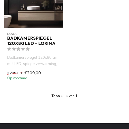
LOXA
BADKAMERSPIEGEL
120X80 LED – LORINA
Badkamerspiegel 120x80 cm
met LED, spiegelverwarming,
touchbediening en IP44. Lu...
€209,00
€209,00
Op voorraad
Toon
1
-
1
van 1