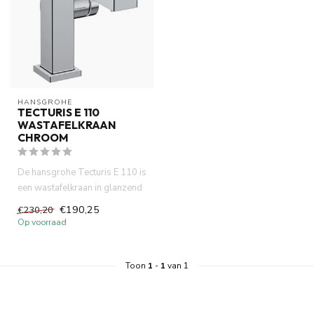
HANSGROHE
TECTURIS E 110
WASTAFELKRAAN
CHROOM
De hansgrohe Tecturis E 110 is
een wastafelkraan in glanzend
chroom, ontworpen v...
€190,25
€230,20
Op voorraad
Toon
1
-
1
van 1