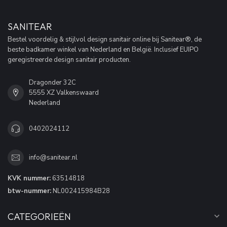
SANITEAR
Bestel voordelig & stijlvol design sanitair online bij Sanitear®, de
beste badkamer winkel van Nederland en België. Inclusief EUIPO
geregistreerde design sanitair producten.
Dragonder 32C
5555 XZ Valkenswaard
Nederland
0402024112
info@sanitear.nl
KVK nummer:
63514818
btw-nummer:
NL002415984B28
CATEGORIEËN