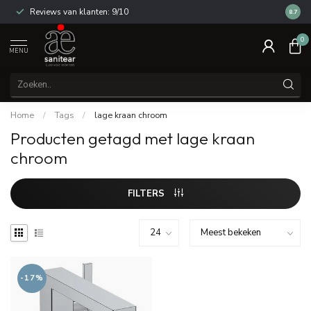
Reviews van klanten: 9/10
14 dag
8.7
0
MENU
Home
/
Tags
/
lage kraan chroom
Producten getagd met lage kraan
chroom
FILTERS
-17%