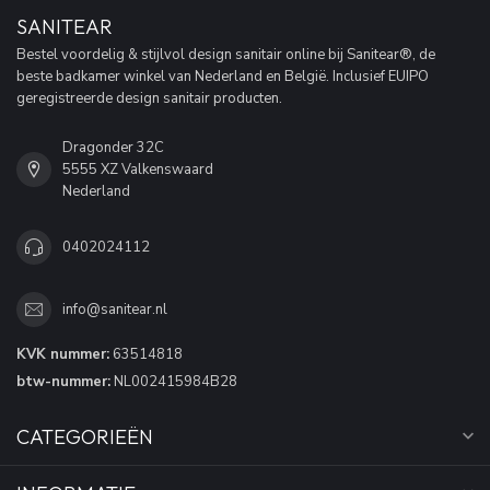
SANITEAR
Bestel voordelig & stijlvol design sanitair online bij Sanitear®, de
beste badkamer winkel van Nederland en België. Inclusief EUIPO
geregistreerde design sanitair producten.
Dragonder 32C
5555 XZ Valkenswaard
Nederland
0402024112
info@sanitear.nl
KVK nummer:
63514818
btw-nummer:
NL002415984B28
CATEGORIEËN