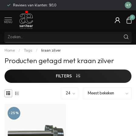
Reviews van klanten: 9/10
14 dag
8.7
0
MENU
Home
/
Tags
/
kraan zilver
Producten getagd met kraan zilver
FILTERS
-25%