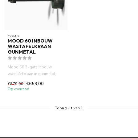
COMO
MOOD 60 INBOUW
WASTAFELKRAAN
GUNMETAL
Mood 60 3-gats inbouw
wastafelkraan in gunmetal,
vervaardigd uit volledig DZR-
€659,00
€879,00
me...
Op voorraad
Toon
1
-
1
van 1