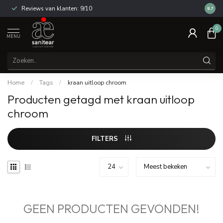
Reviews van klanten: 9/10
14 dag
8.7
0
MENU
Home
/
Tags
/
kraan uitloop chroom
Producten getagd met kraan uitloop
chroom
FILTERS
GEEN PRODUCTEN GEVONDEN!