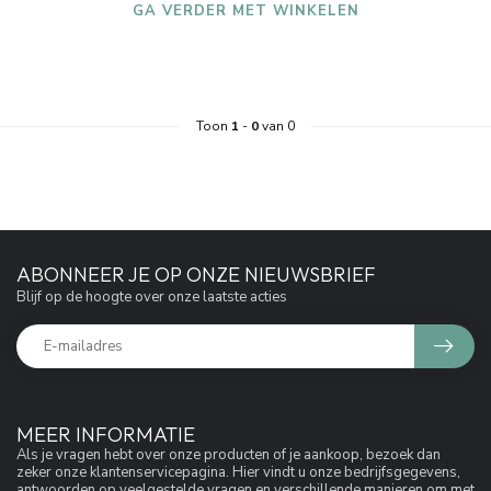
GA VERDER MET WINKELEN
Toon
1
-
0
van 0
ABONNEER JE OP ONZE NIEUWSBRIEF
Blijf op de hoogte over onze laatste acties
MEER INFORMATIE
Als je vragen hebt over onze producten of je aankoop, bezoek dan
zeker onze klantenservicepagina. Hier vindt u onze bedrijfsgegevens,
antwoorden op veelgestelde vragen en verschillende manieren om met