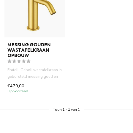
MESSING GOUDEN
WASTAFELKRAAN
OPBOUW
Fratelli Gaboli wastafelkraan in
geborsteld messing goud en
opbouw model. Italia...
€479,00
Op voorraad
Toon
1
-
1
van 1