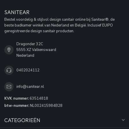
SANITEAR
Bestel voordelig & stijlvol design sanitair online bij Sanitear®, de
beste badkamer winkel van Nederland en België. Inclusief EUIPO
geregistreerde design sanitair producten.
Dragonder 32C
5555 XZ Valkenswaard
Nederland
0402024112
info@sanitear.nl
KVK nummer:
63514818
btw-nummer:
NL002415984B28
CATEGORIEËN