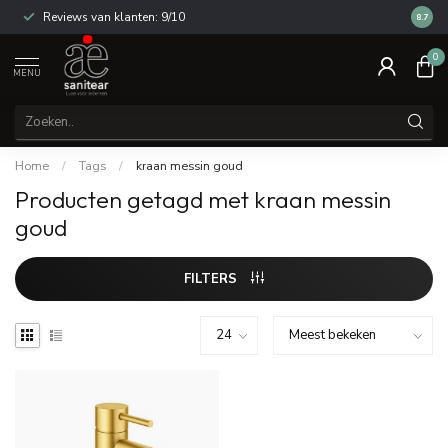
Reviews van klanten: 9/10
14 dag
8.7
0
MENU
Home
/
Tags
/
kraan messin goud
Producten getagd met kraan messin
goud
FILTERS