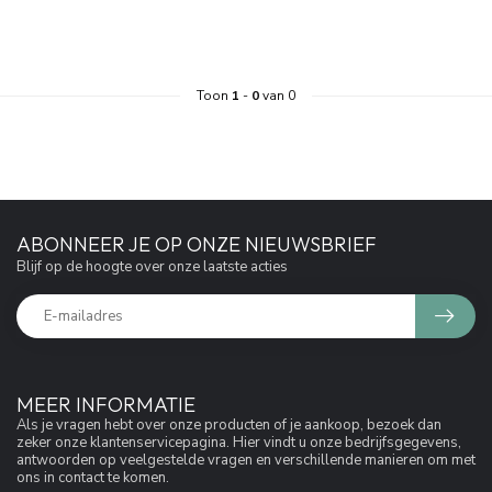
Toon
1
-
0
van 0
ABONNEER JE OP ONZE NIEUWSBRIEF
Blijf op de hoogte over onze laatste acties
MEER INFORMATIE
Als je vragen hebt over onze producten of je aankoop, bezoek dan
zeker onze klantenservicepagina. Hier vindt u onze bedrijfsgegevens,
antwoorden op veelgestelde vragen en verschillende manieren om met
ons in contact te komen.