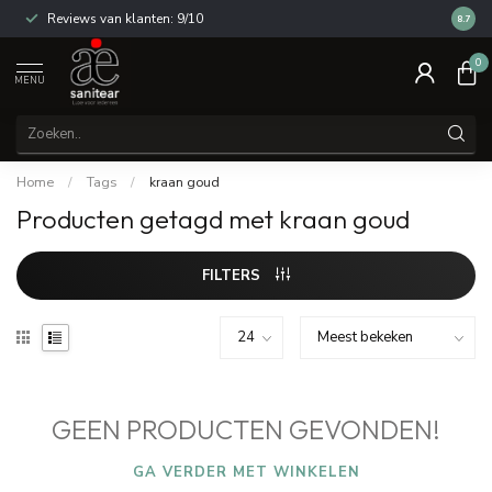
Reviews van klanten: 9/10
14 dag
8.7
0
MENU
Home
/
Tags
/
kraan goud
Producten getagd met kraan goud
FILTERS
GEEN PRODUCTEN GEVONDEN!
GA VERDER MET WINKELEN