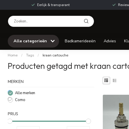
Eerlijk & transparant
Review
Alle categorieën
Badkamerideeën
Advies
Kl
Home
/
Tags
/
kraan cartouche
Producten getagd met kraan car
MERKEN
Alle merken
Como
PRIJS