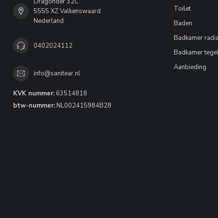
Dragonder 32C
Toilet
5555 XZ Valkenswaard
Nederland
Baden
Badkamer radia
0402024112
Badkamer tege
Aanbieding
info@sanitear.nl
KVK nummer:
63514818
btw-nummer:
NL002415984B28