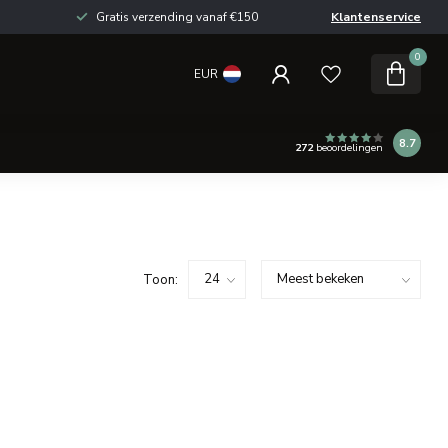
Gratis verzending vanaf €150
Klantenservice
0
EUR
8.7
272
beoordelingen
Toon: