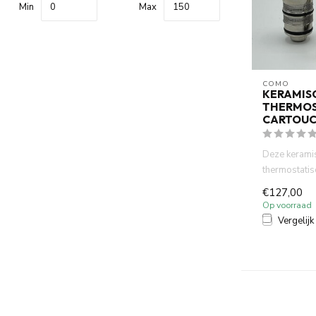
Min
Max
COMO
KERAMIS
THERMOS
CARTOU
Deze kerami
thermostatis
speciaal ges
€127,00
Como Mood.
Op voorraad
Vergelijk