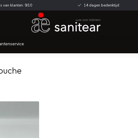
s van klanten: 9/10
14 dagen bedenktijd
antenservice
touche