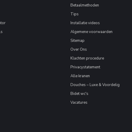
Betaalmethoden
Tips
tor
Installatie videos
ls
Algemene voorwaarden
Sitemap
Over Ons
Klachten procedure
Privacystatement
Alle kranen
Douches – Luxe & Voordelig
Bidet wc's
Vacatures