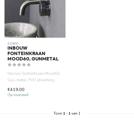
COMO
INBOUW
FONTEINKRAAN
MOOD60, GUNMETAL
Inbouw, fonteinkraan Mood60,
Gun-metal, PVD afwerking
(gecertifieerd). Messing. ...
€419,00
Op voorraad
Toon
1
-
1
van 1