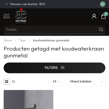
Reviews van klanten: 9/10
14 dag
8.7
0
MENU
Home
/
Tags
/
koudwaterkraan gunmetal
Producten getagd met koudwaterkraan
gunmetal
FILTERS