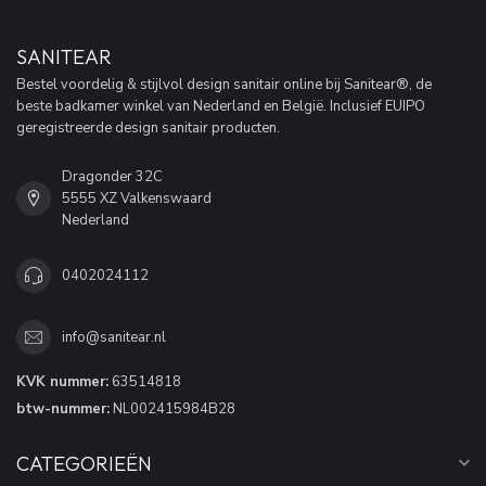
SANITEAR
Bestel voordelig & stijlvol design sanitair online bij Sanitear®, de
beste badkamer winkel van Nederland en België. Inclusief EUIPO
geregistreerde design sanitair producten.
Dragonder 32C
5555 XZ Valkenswaard
Nederland
0402024112
info@sanitear.nl
KVK nummer:
63514818
btw-nummer:
NL002415984B28
CATEGORIEËN