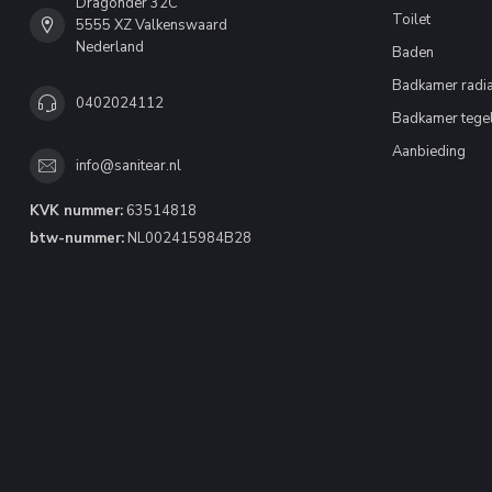
Dragonder 32C
Toilet
5555 XZ Valkenswaard
Nederland
Baden
Badkamer radia
0402024112
Badkamer tege
Aanbieding
info@sanitear.nl
KVK nummer:
63514818
btw-nummer:
NL002415984B28