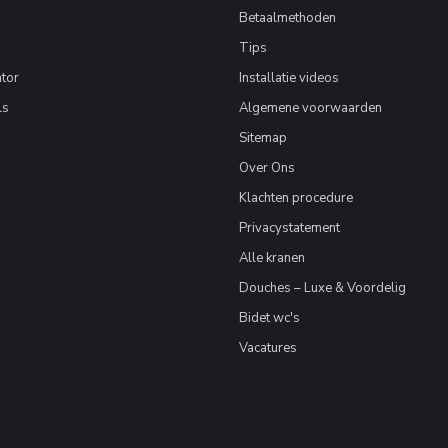
Betaalmethoden
Tips
tor
Installatie videos
ls
Algemene voorwaarden
Sitemap
Over Ons
Klachten procedure
Privacystatement
Alle kranen
Douches – Luxe & Voordelig
Bidet wc's
Vacatures