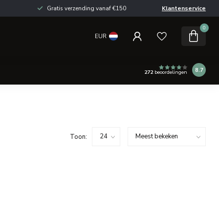
Gratis verzending vanaf €150
Klantenservice
0
EUR
8.7
272
beoordelingen
Toon: