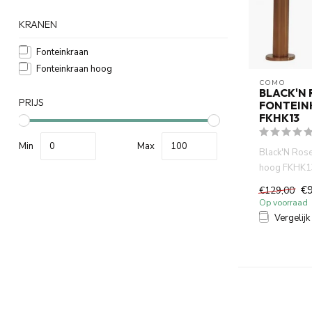
KRANEN
Fonteinkraan
Fonteinkraan hoog
COMO
BLACK'N 
PRIJS
FONTEIN
FKHK13
Min
Max
Black'N Rose
hoog FKHK13
koper 12.5 cm
€9
€129,00
Op voorraad
Vergelijk