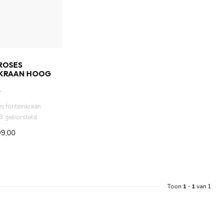
ROSES
KRAAN HOOG
s fonteinkraan
 geborsteld
 uitloop van het ...
9,00
Toon
1
-
1
van 1