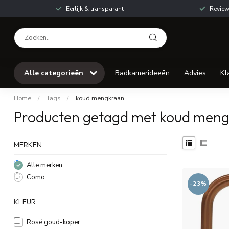
Eerlijk & transparant
Review
Alle categorieën
Badkamerideeën
Advies
Kl
Home
/
Tags
/
koud mengkraan
Producten getagd met koud men
MERKEN
Alle merken
Como
-23%
KLEUR
Rosé goud-koper