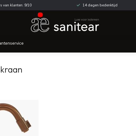
s van klanten: 9/10
14 dagen bedenktijd
antenservice
gkraan