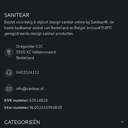
SANITEAR
Bestel voordelig & stijlvol design sanitair online bij Sanitear®, de
beste badkamer winkel van Nederland en België. Inclusief EUIPO
geregistreerde design sanitair producten.
Dragonder 32C
5555 XZ Valkenswaard
Nederland
0402024112
info@sanitear.nl
KVK nummer:
63514818
btw-nummer:
NL002415984B28
CATEGORIEËN