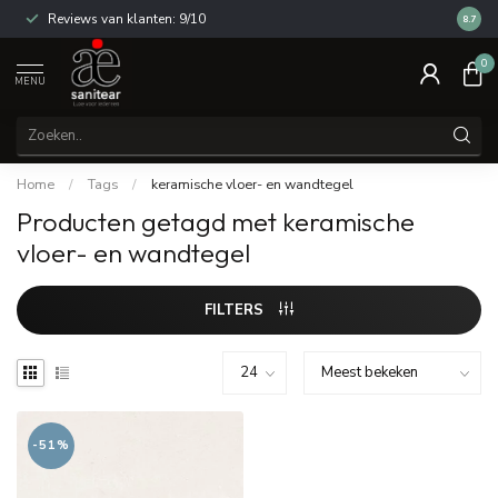
Reviews van klanten: 9/10
14 dag
8.7
0
MENU
Home
/
Tags
/
keramische vloer- en wandtegel
Producten getagd met keramische
vloer- en wandtegel
FILTERS
-51%