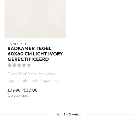
SANITEAR
BADKAMER TEGEL
60X60 CM LICHT IVORY
GERECTIFICEERD
Deze 60×60 cm Licht Ivory
tegel combineert elegantie en
functionaliteit. Dankzij...
€39,00
€79,00
Op voorraad
Toon
1
-
1
van 1