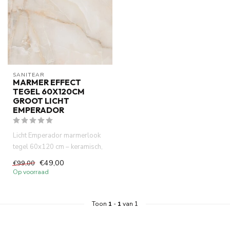
SANITEAR
MARMER EFFECT
TEGEL 60X120CM
GROOT LICHT
EMPERADOR
Licht Emperador marmerlook
tegel 60x120 cm – keramisch,
onderhoudsvriendelijk en...
€49,00
€99,00
Op voorraad
Toon
1
-
1
van 1