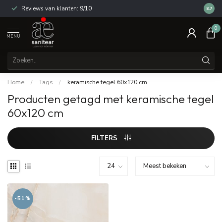
Reviews van klanten: 9/10
14 dag
8.7
0
MENU
Home
/
Tags
/
keramische tegel 60x120 cm
Producten getagd met keramische tegel
60x120 cm
FILTERS
-51%