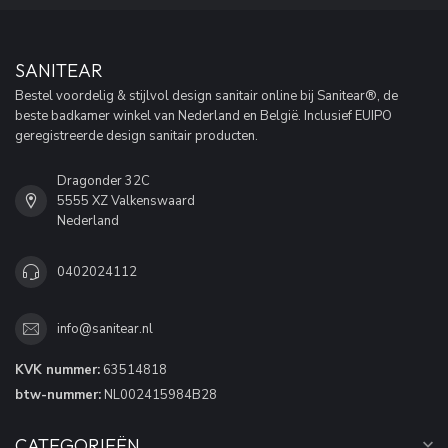
SANITEAR
Bestel voordelig & stijlvol design sanitair online bij Sanitear®, de
beste badkamer winkel van Nederland en België. Inclusief EUIPO
geregistreerde design sanitair producten.
Dragonder 32C
5555 XZ Valkenswaard
Nederland
0402024112
info@sanitear.nl
KVK nummer:
63514818
btw-nummer:
NL002415984B28
CATEGORIEËN