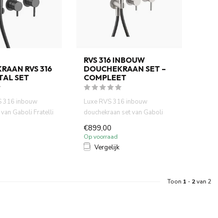
RVS 316 INBOUW
RAAN RVS 316
DOUCHEKRAAN SET –
TAL SET
COMPLEET
S 316 inbouw
Luxe RVS 316 inbouw
van Gaboli Fratelli
douchekraan set van Gaboli
fwerking. Co...
Fratelli. Compleet met
€899,00
douchekop....
Op voorraad
Vergelijk
Toon
1
-
2
van 2