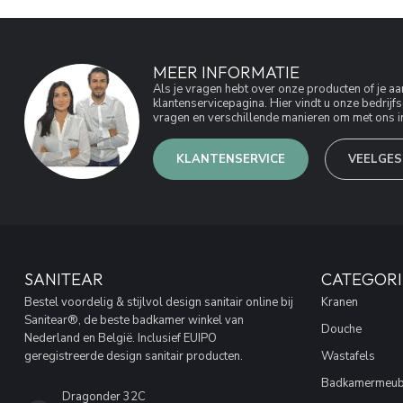
MEER INFORMATIE
Als je vragen hebt over onze producten of je 
klantenservicepagina. Hier vindt u onze bedri
vragen en verschillende manieren om met ons in
KLANTENSERVICE
VEELGES
SANITEAR
CATEGORI
Bestel voordelig & stijlvol design sanitair online bij
Kranen
Sanitear®, de beste badkamer winkel van
Douche
Nederland en België. Inclusief EUIPO
geregistreerde design sanitair producten.
Wastafels
Badkamermeub
Dragonder 32C