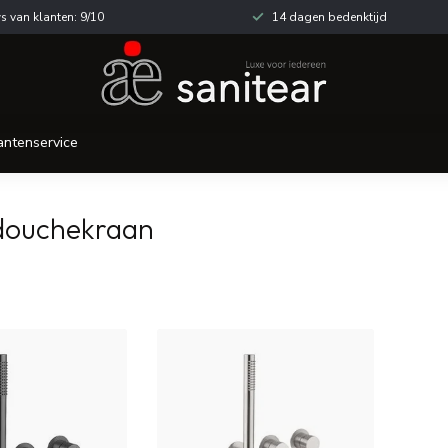
s van klanten: 9/10
14 dagen bedenktijd
antenservice
 douchekraan