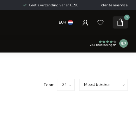
Gratis verzending vanaf €150
Klantenservice
0
EUR
8.7
272
beoordelingen
Toon: