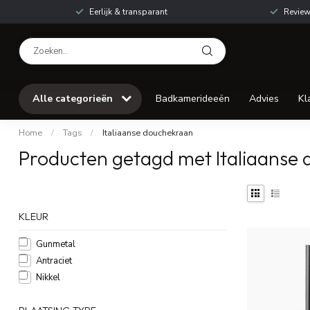
Eerlijk & transparant
Review
Alle categorieën
Badkamerideeën
Advies
Kl
Home
/
Tags
/
Italiaanse douchekraan
Producten getagd met Italiaanse
KLEUR
Gunmetal
Antraciet
Nikkel