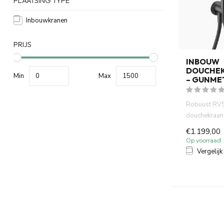
PLAATSING TYPE
Inbouwkranen
PRIJS
INBOUW
DOUCHEK
Min
Max
– GUNME
Robuust RV
douchekraan 
in gunmetal a
€1.199,00
Op voorraad
Vergelijk