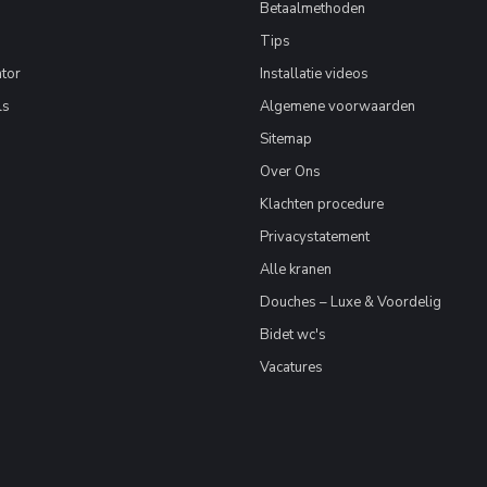
Betaalmethoden
Tips
tor
Installatie videos
ls
Algemene voorwaarden
Sitemap
Over Ons
Klachten procedure
Privacystatement
Alle kranen
Douches – Luxe & Voordelig
Bidet wc's
Vacatures