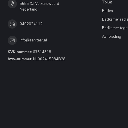
Toilet
5555 XZ Valkenswaard
Nederland
Baden
Badkamer radia
0402024112
Badkamer tege
Aanbieding
info@sanitear.nl
KVK nummer:
63514818
btw-nummer:
NL002415984B28