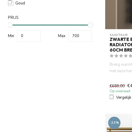
Goud
PRIJS
SANITEAR
Min
Max
ZWARTE 
RADIATO
60CM BR
Breng warmte
met deze ha
60cm x 160cm
€
€689,00
Op voorraad
Vergelijk
-23%