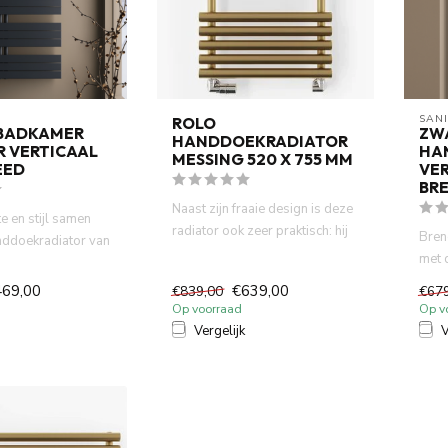
SAN
ROLO
BADKAMER
ZW
HANDDOEKRADIATOR
R VERTICAAL
HA
MESSING 520 X 755 MM
EED
VE
BR
Naast zijn fraaie design is deze
 en stijl samen
radiator ook zeer praktisch: hij
Bren
nddoekradiator van
zorgt voor dro...
met 
 in een m...
40cm
469,00
€639,00
€839,00
€67
Op voorraad
Op v
Vergelijk
V