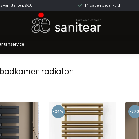
s van klanten: 9/10
14 dagen bedenktijd
antenservice
 badkamer radiator
-24%
-37