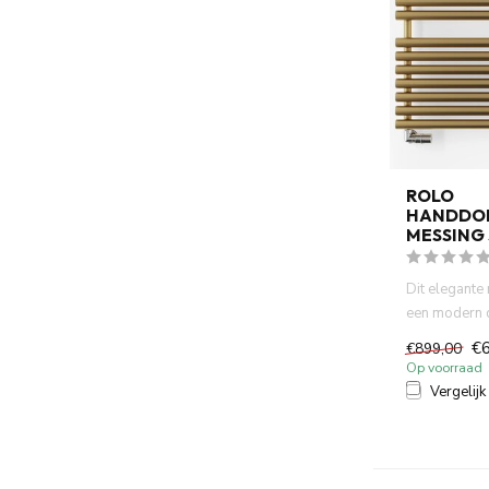
ROLO
HANDDO
MESSING 
Dit elegante
een modern 
functionele p
€
€899,00
Op voorraad
Vergelijk