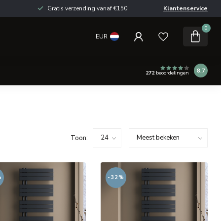
Gratis verzending vanaf €150
Klantenservice
0
EUR
8.7
272
beoordelingen
Toon:
%
-32%