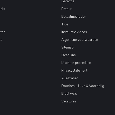
Garantie
els
Retour
Betaalmethoden
Tips
tor
Installatie videos
ls
Algemene voorwaarden
Sitemap
Over Ons
Klachten procedure
Privacystatement
Alle kranen
Douches – Luxe & Voordelig
Bidet wc's
Vacatures