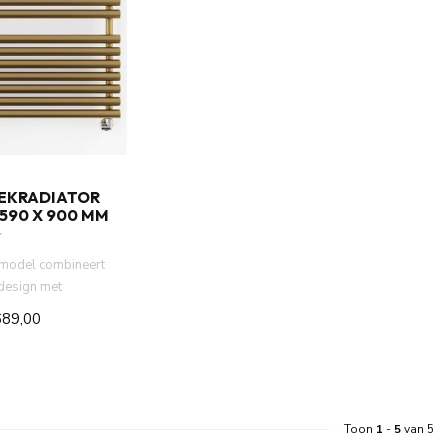
EKRADIATOR
590 X 900 MM
 model combineert
design met
restaties. Dank...
689,00
Toon
1
-
5
van 5