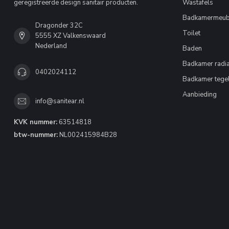
geregistreerde design sanitair producten.
Wastafels
Badkamermeub
Dragonder 32C
Toilet
5555 XZ Valkenswaard
Nederland
Baden
Badkamer radia
0402024112
Badkamer tege
Aanbieding
info@sanitear.nl
KVK nummer:
63514818
btw-nummer:
NL002415984B28