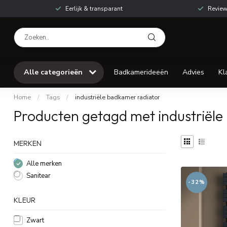
Eerlijk & transparant
Review
Alle categorieën
Badkamerideeën
Advies
Kl
Home
/
Tags
/
industriële badkamer radiator
Producten getagd met industriële
MERKEN
Alle merken
Sanitear
-32%
KLEUR
Zwart